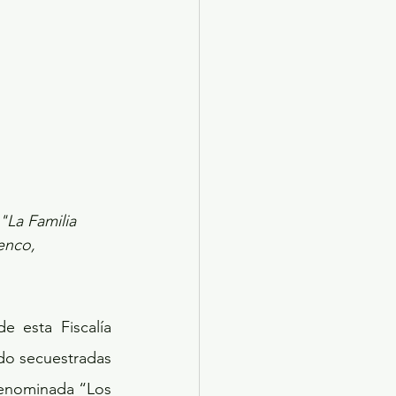
"La Familia 
enco, 
 esta Fiscalía 
do secuestradas 
denominada “Los 