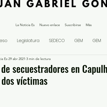
La Noticia Es
Nuevo enlace
Suscribirse
Más
eso
Legislatura
SEDECO
GEM
GEM
ia Es
statal
29 abr 2021
Gubernatura Edoméx 2023
3 min de lectura
Política y
 de secuestradores en Capul
 dos víctimas
eguridad y Justicia
Denuncia Ciudadana
ios?
Opinión
Internacional
Deportes