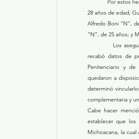
            Por estos hechos fueron detenidos nueve sujetos identificados como Mario “N”, de 
28 años de edad; Gus
Alfredo Boni “N”, de
“N”, de 25 años; y M
            Los asegurados fueron presentados ante el Agente del Ministerio Público quien 
recabó datos de pr
Penitenciario y de
quedaron a disposic
determinó vincularlo
complementaria y una
Cabe hacer menció
establecer que los 
Michoacana, la cual