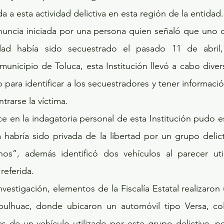
 a esta actividad delictiva en esta región de la entidad.
uncia iniciada por una persona quien señaló que uno de
d había sido secuestrado el pasado 11 de abril, 
unicipio de Toluca, esta Institución llevó a cabo divers
para identificar a los secuestradores y tener información
rarse la víctima.
habría sido privada de la libertad por un grupo delicti
s”, además identificó dos vehículos al parecer util
referida.
nvestigación, elementos de la Fiscalía Estatal realizaron
ulhuac, donde ubicaron un automóvil tipo Versa, colo
as de un vehículo utilizado por este grupo delictivo, por