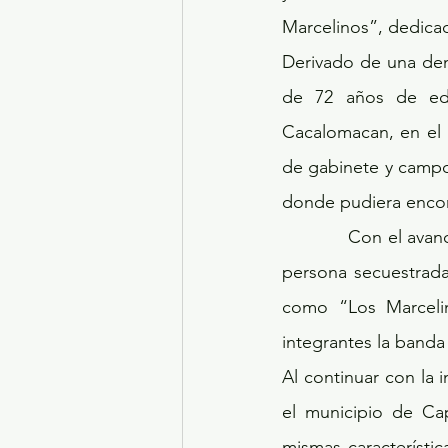
Marcelinos”, dedicada
Derivado de una den
de 72 años de eda
Cacalomacan, en el m
de gabinete y campo 
donde pudiera encont
            Con el avance en la indagatoria personal de esta Institución pudo establecer que la 
persona secuestrada 
como “Los Marcelino
integrantes la banda 
Al continuar con la i
el municipio de Cap
mismas característic