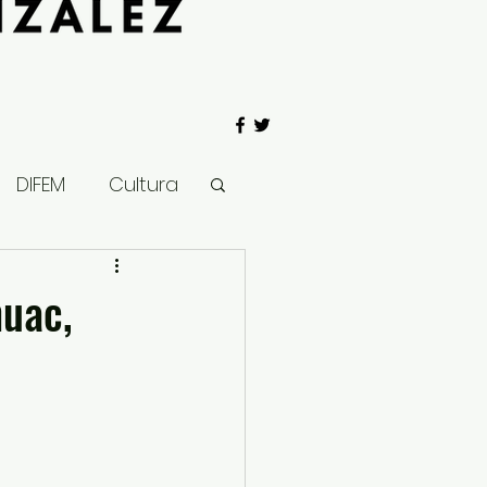
DIFEM
Cultura
 Gobierno
huac,
Salud
Clima