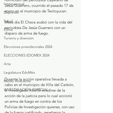
Internacional
Jesús Guerrero, ocurrido el pasado 17 de 
enero en el municipio de Teoloyucan.
Deportes
Salud
Mese día El Chava acabó con la vida del 
periodista De Jesús Guerrero con un 
Clima
disparo de arma de fuego.
Turismo y diversión
Elecciones presidenciales 2024
ELECCIONES EDOMEX 2024
Arte
Legislatura EdoMéx
Durante la acción operativa llevada a 
Medio Ambiente
cabo en el municipio de Villa del Carbón, 
INVESTIGACIÓN ESPECIAL
el investigado intentó evadirse de la 
acción de la justicia para lo cual accionó 
un arma de fuego en contra de los 
Policías de Investigación quienes, con uso 
de la fuerza justificado, repelieron la 