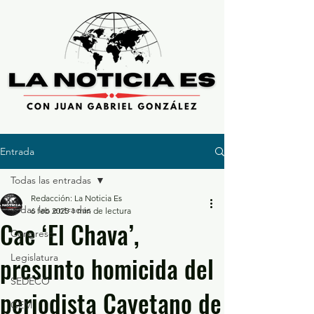
Entrada
Todas las entradas
Redacción: La Noticia Es
Todas las entradas
6 feb 2025
1 min de lectura
Cae ‘El Chava’,
Congreso
presunto homicida del
Legislatura
SEDECO
periodista Cayetano de
GEM