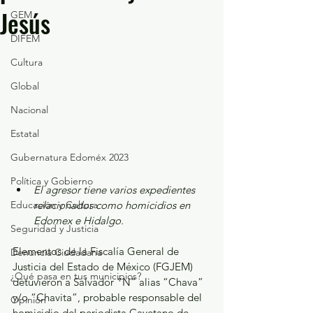
Jesús
GEM
DIFEM
Cultura
Global
Nacional
Estatal
Gubernatura Edoméx 2023
Política y Gobierno
El agresor tiene varios expedientes 
Educación y Cultura
relacionados como homicidios en 
Edomex e Hidalgo.
Seguridad y Justicia
Elementos de la Fiscalía General de 
Denuncia Ciudadana
Justicia del Estado de México (FGJEM) 
¿Qué pasa en tus municipios?
detuvieron a Salvador “N” alias “Chava” 
y/o “Chavita”, probable responsable del 
Opinión
homicidio del periodista Cayetano de 