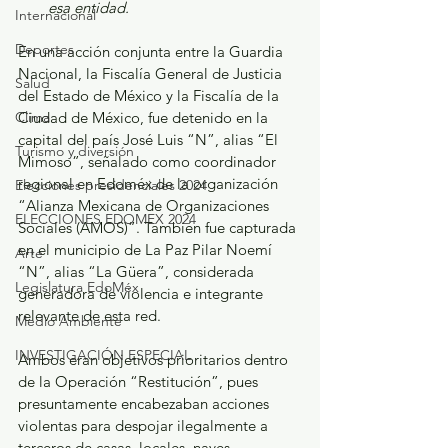
esa entidad.
Internacional
Deportes
En una acción conjunta entre la Guardia 
Nacional, la Fiscalía General de Justicia 
Salud
del Estado de México y la Fiscalía de la 
Ciudad de México, fue detenido en la 
Clima
capital del país José Luis “N”, alias “El 
Turismo y diversión
Mimoso”, señalado como coordinador 
regional en Edoméx de la organización 
Elecciones presidenciales 2024
“Alianza Mexicana de Organizaciones 
ELECCIONES EDOMEX 2024
Sociales (AMOS)”. También fue capturada 
en el municipio de La Paz Pilar Noemí 
Arte
“N”, alias “La Güera”, considerada 
Legislatura EdoMéx
generadora de violencia e integrante 
relevante de esta red.
Medio Ambiente
INVESTIGACIÓN ESPECIAL
Ambos eran objetivos prioritarios dentro 
de la Operación “Restitución”, pues 
presuntamente encabezaban acciones 
violentas para despojar ilegalmente a 
terceros de casas, locales, naves 