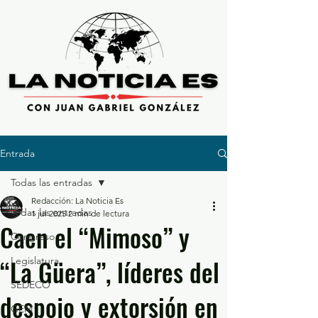
Entrada
Todas las entradas
Redacción: La Noticia Es
Todas las entradas
1 jul 2025
2 min de lectura
Caen el “Mimoso” y
Congreso
“La Güera”, líderes del
Legislatura
SEDECO
despojo y extorsión en
GEM