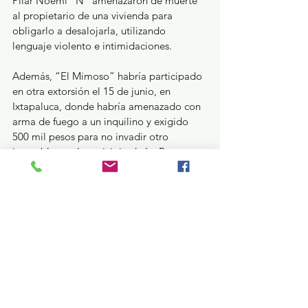
Pilar Noemí “N” amenazaron de muerte 
al propietario de una vivienda para 
obligarlo a desalojarla, utilizando 
lenguaje violento e intimidaciones.
Además, “El Mimoso” habría participado 
en otra extorsión el 15 de junio, en 
Ixtapaluca, donde habría amenazado con 
arma de fuego a un inquilino y exigido 
500 mil pesos para no invadir otro 
inmueble en el municipio de La Paz.
Ambos fueron ingresados a Centros 
Penitenciarios en cumplimiento de 
órdenes de aprehensión y quedaron a 
disposición de un juez. La Fiscalía 
continúa investigando su probable 
relación con otros delitos en la región 
oriente del estado. 
Seguridad y Justicia