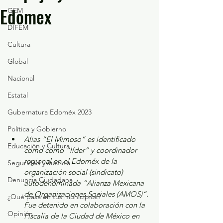
Edomex
GEM
DIFEM
Cultura
Global
Nacional
Estatal
Gubernatura Edoméx 2023
Política y Gobierno
Alias “El Mimoso” es identificado 
Educación y Cultura
como como “líder” y coordinador 
regional en el Edoméx de la 
Seguridad y Justicia
organización social (sindicato) 
Denuncia Ciudadana
autodenominada “Alianza Mexicana 
de Organizaciones Sociales (AMOS)”. 
¿Qué pasa en tus municipios?
Fue detenido en colaboración con la 
Opinión
Fiscalía de la Ciudad de México en 