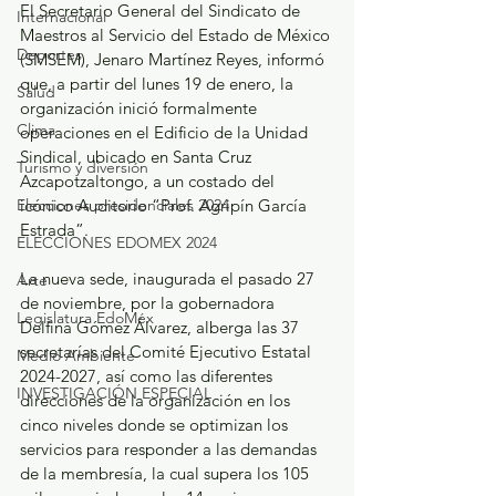
El Secretario General del Sindicato de 
Internacional
Maestros al Servicio del Estado de México 
Deportes
(SMSEM), Jenaro Martínez Reyes, informó 
que, a partir del lunes 19 de enero, la 
Salud
organización inició formalmente 
Clima
operaciones en el Edificio de la Unidad 
Sindical, ubicado en Santa Cruz 
Turismo y diversión
Azcapotzaltongo, a un costado del 
Elecciones presidenciales 2024
icónico Auditorio “Prof. Agripín García 
Estrada”.
ELECCIONES EDOMEX 2024
La nueva sede, inaugurada el pasado 27 
Arte
de noviembre, por la gobernadora 
Legislatura EdoMéx
Delfina Gómez Álvarez, alberga las 37 
secretarías del Comité Ejecutivo Estatal 
Medio Ambiente
2024-2027, así como las diferentes 
INVESTIGACIÓN ESPECIAL
direcciones de la organización en los 
cinco niveles donde se optimizan los 
servicios para responder a las demandas 
de la membresía, la cual supera los 105 