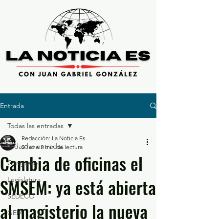
Entrada
Todas las entradas
Redacción: La Noticia Es
Todas las entradas
20 ene
2 min de lectura
Cambia de oficinas el
Congreso
SMSEM: ya está abierta
Legislatura
SEDECO
al magisterio la nueva
GEM