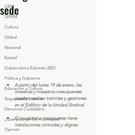
sede
GEM
DIFEM
Cultura
Global
Nacional
Estatal
Gubernatura Edoméx 2023
Política y Gobierno
A partir del lunes 19 de enero, las 
Educación y Cultura
maestras y maestros mexiquenses 
pueden realizar trámites y gestiones 
Seguridad y Justicia
en el Edificio de la Unidad Sindical.
Denuncia Ciudadana
El magisterio mexiquense tiene 
¿Qué pasa en tus municipios?
instalaciones cómodas y dignas.
Opinión