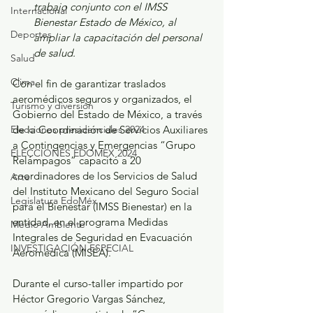
trabajo conjunto con el IMSS 
Internacional
Bienestar Estado de México, al 
Deportes
ampliar la capacitación del personal 
de salud.
Salud
Clima
Con el fin de garantizar traslados 
aeromédicos seguros y organizados, el 
Turismo y diversión
Gobierno del Estado de México, a través 
Elecciones presidenciales 2024
de la Coordinación de Servicios Auxiliares 
a Contingencias y Emergencias “Grupo 
ELECCIONES EDOMEX 2024
Relámpagos” capacitó a 20 
coordinadores de los Servicios de Salud 
Arte
del Instituto Mexicano del Seguro Social 
Legislatura EdoMéx
para el Bienestar (IMSS Bienestar) en la 
entidad, en el programa Medidas 
Medio Ambiente
Integrales de Seguridad en Evacuación 
INVESTIGACIÓN ESPECIAL
Aeromédica (MISEA).
Durante el curso-taller impartido por 
Héctor Gregorio Vargas Sánchez, 