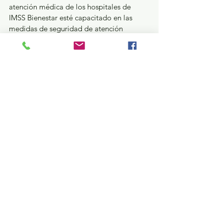
atención médica de los hospitales de 
IMSS Bienestar esté capacitado en las 
medidas de seguridad de atención 
aeromédica”, reiteró Omar García 
Posada, Enlace de Protección Civil y 
Emergencias de IMSS Bienestar Estado de 
México.
Con estas acciones y El Poder de Servir, el 
Gobierno del Estado de México, a través 
de la Oficialía Mayor, refuerza la 
profesionalización del personal del sector 
salud, y reafirma su compromiso con la 
seguridad, la coordinación institucional y 
la atención oportuna en emergencias para 
salvaguardar la vida de las y los 
mexiquenses.
GEM