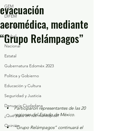
evacuación
GEM
DIFEM
aeromédica, mediante
Cultura
“Grupo Relámpagos”
Global
Nacional
Estatal
Gubernatura Edoméx 2023
Política y Gobierno
Educación y Cultura
Seguridad y Justicia
Denuncia Ciudadana
Participaron representantes de las 20 
regiones del Estado de México.
¿Qué pasa en tus municipios?
Opinión
“Grupo Relámpagos” continuará el 