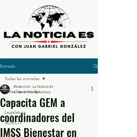
Entrada
Todas las entradas
Redacción: La Noticia Es
Todas las entradas
17 abr
2 min de lectura
Capacita GEM a
Congreso
coordinadores del
Legislatura
SEDECO
IMSS Bienestar en
GEM