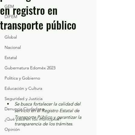
en registro en
GEM
DIFEM
transporte público
Cultura
Global
Nacional
Estatal
Gubernatura Edoméx 2023
Política y Gobierno
Educación y Cultura
Seguridad y Justicia
Se busca fortalecer la calidad del 
Denuncia Ciudadana
servicio en el Registro Estatal de 
Transporte Público y garantizar la 
¿Qué pasa en tus municipios?
transparencia de los trámites.
Opinión