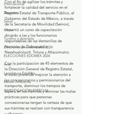
Con el fin de agilizar los trámites y 
Internacional
fortalecer la calidad del servicio en el 
Deportes
Registro Estatal de Transporte Público, el 
Gobierno del Estado de México, a través 
Salud
de la Secretaría de Movilidad (Semov), 
impartió un curso de capacitación 
Clima
dirigido a las y los funcionarios 
Turismo y diversión
responsables de las Ventanillas de 
Atención de Tlalnepantla, 
Elecciones presidenciales 2024
Nezahualcóyotl, Toluca y Atlacomulco.
ELECCIONES EDOMEX 2024
Con la participación de 45 elementos de 
Arte
la Dirección General de Registro Estatal, 
Legislatura EdoMéx
el curso pretende mejorar la atención a 
los concesionarios y permisionarios del 
Medio Ambiente
transporte, disminuir los tiempos de 
INVESTIGACIÓN ESPECIAL
espera en los trámites y eliminar las malas 
prácticas para que personas 
concesionarias tengan la certeza de que 
sus trámites se realizan con transparencia 
y eficiencia.