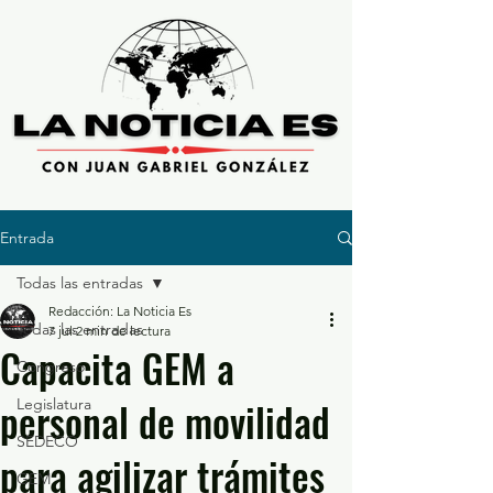
Entrada
Todas las entradas
Redacción: La Noticia Es
Todas las entradas
7 jul
2 min de lectura
Capacita GEM a
Congreso
personal de movilidad
Legislatura
SEDECO
para agilizar trámites
GEM