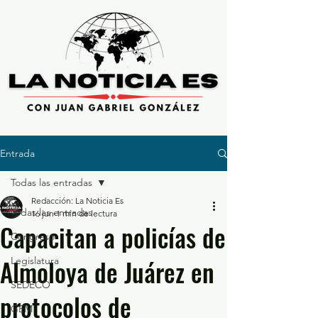
Entrada
Todas las entradas
Redacción: La Noticia Es
Todas las entradas
16 jun
1 min de lectura
Capacitan a policías de
Congreso
Almoloya de Juárez en
Legislatura
SEDECO
protocolos de
GEM