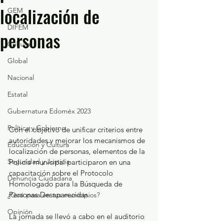
localización de
GEM
DIFEM
personas
Cultura
Global
Nacional
Estatal
Gubernatura Edoméx 2023
Política y Gobierno
Con el objetivo de unificar criterios entre 
autoridades y mejorar los mecanismos de 
Educación y Cultura
localización de personas, elementos de la 
Seguridad y Justicia
Policía municipal participaron en una 
capacitación sobre el Protocolo 
Denuncia Ciudadana
Homologado para la Búsqueda de 
Personas Desaparecidas.
¿Qué pasa en tus municipios?
Opinión
La jornada se llevó a cabo en el auditorio 