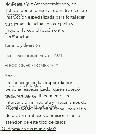
de Santa Cruz Atzcapotzaltongo, en 
Internacional
Toluca, donde personal operativo recibió 
Deportes
instrucción especializada para fortalecer 
esquemas de actuación conjunta y 
Salud
mejorar la coordinación entre 
Clima
corporaciones.
Turismo y diversión
Elecciones presidenciales 2024
ELECCIONES EDOMEX 2024
Arte
La capacitación fue impartida por 
Legislatura EdoMéx
personal especializado, quien abordó 
procedimientos, lineamientos de 
Medio Ambiente
intervención inmediata y mecanismos de 
INVESTIGACIÓN ESPECIAL
coordinación interinstitucional, con el fin 
de prevenir retrasos u omisiones en la 
atención de este tipo de casos.
¿Qué pasa en tus municipios?