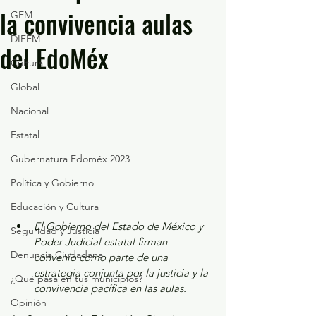
la convivencia aulas
GEM
DIFEM
del EdoMéx
Cultura
Global
Nacional
Estatal
Gubernatura Edoméx 2023
Política y Gobierno
Educación y Cultura
El Gobierno del Estado de México y 
Seguridad y Justicia
Poder Judicial estatal firman 
Denuncia Ciudadana
convenio como parte de una 
estrategia conjunta por la justicia y la 
¿Qué pasa en tus municipios?
convivencia pacífica en las aulas.
Opinión