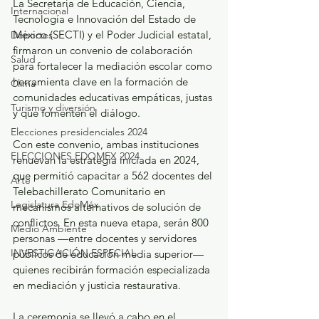
La Secretaría de Educación, Ciencia, 
Internacional
Tecnología e Innovación del Estado de 
México (SECTI) y el Poder Judicial estatal, 
Deportes
firmaron un convenio de colaboración 
Salud
para fortalecer la mediación escolar como 
herramienta clave en la formación de 
Clima
comunidades educativas empáticas, justas 
Turismo y diversión
y que fomenten el diálogo.
Elecciones presidenciales 2024
Con este convenio, ambas instituciones 
ELECCIONES EDOMEX 2024
renuevan la estrategia iniciada en 2024, 
que permitió capacitar a 562 docentes del 
Arte
Telebachillerato Comunitario en 
Legislatura EdoMéx
mecanismos alternativos de solución de 
conflictos. En esta nueva etapa, serán 800 
Medio Ambiente
personas —entre docentes y servidores 
INVESTIGACIÓN ESPECIAL
públicos de educación media superior— 
quienes recibirán formación especializada 
en mediación y justicia restaurativa.
La ceremonia se llevó a cabo en el 