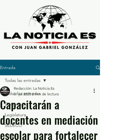
Entrada
Todas las entradas
Redacción: La Noticia Es
Todas las entradas
31 jul 2025
2 min de lectura
Capacitarán a
Congreso
docentes en mediación
Legislatura
SEDECO
escolar para fortalecer
GEM