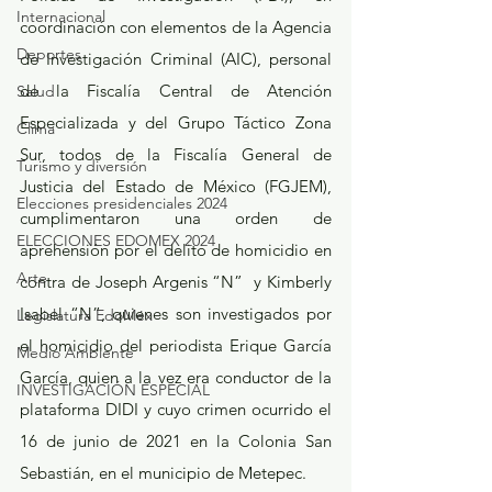
Internacional
coordinación con elementos de la Agencia 
Deportes
de Investigación Criminal (AIC), personal 
de la Fiscalía Central de Atención 
Salud
Especializada y del Grupo Táctico Zona 
Clima
Sur, todos de la Fiscalía General de 
Turismo y diversión
Justicia del Estado de México (FGJEM), 
Elecciones presidenciales 2024
cumplimentaron una orden de 
ELECCIONES EDOMEX 2024
aprehensión por el delito de homicidio en 
Arte
contra de Joseph Argenis “N”  y Kimberly 
Isabel “N”, quienes son investigados por 
Legislatura EdoMéx
el homicidio del periodista Erique García 
Medio Ambiente
García, quien a la vez era conductor de la 
INVESTIGACIÓN ESPECIAL
plataforma DIDI y cuyo crimen ocurrido el 
16 de junio de 2021 en la Colonia San 
Sebastián, en el municipio de Metepec.