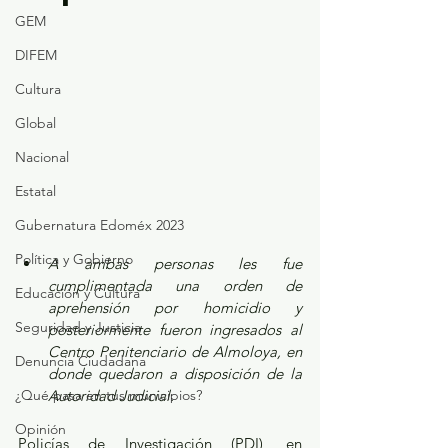
GEM
DIFEM
Cultura
Global
Nacional
Estatal
Gubernatura Edoméx 2023
Política y Gobierno
A ambas personas les fue 
cumplimentada una orden de 
Educación y Cultura
aprehensión por homicidio y 
Seguridad y Justicia
posteriormente fueron ingresados al 
Centro Penitenciario de Almoloya, en 
Denuncia Ciudadana
donde quedaron a disposición de la 
¿Qué pasa en tus municipios?
Autoridad Judicial.
Opinión
Policías de Investigación (PDI), en 