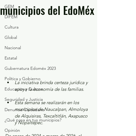
municipios del EdoMéx
GEM
DIFEM
Cultura
Global
Nacional
Estatal
Gubernatura Edoméx 2023
Política y Gobierno
La iniciativa brinda certeza jurídica y 
Educación y Cultura
apoya la economía de las familias.
Seguridad y Justicia
Esta semana se realizarán en los 
municipios de Naucalpan, Almoloya 
Denuncia Ciudadana
de Alquisiras, Texcaltitlán, Axapusco 
¿Qué pasa en tus municipios?
y Nopaltepec.
Opinión
De enero de 2024 a marzo de 2026, el 