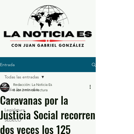
Entrada
Todas las entradas
Redacción: La Noticia Es
Todas las entradas
8 abr
2 min de lectura
Caravanas por la
Congreso
Justicia Social recorren
Legislatura
SEDECO
dos veces los 125
GEM