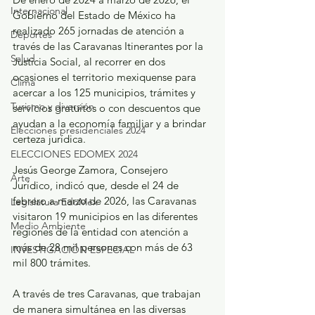
Internacional
Gobierno del Estado de México ha 
realizado 265 jornadas de atención a 
Deportes
través de las Caravanas Itinerantes por la 
Salud
Justicia Social, al recorrer en dos 
ocasiones el territorio mexiquense para 
Clima
acercar a los 125 municipios, trámites y 
Turismo y diversión
servicios gratuitos o con descuentos que 
ayudan a la economía familiar y a brindar 
Elecciones presidenciales 2024
certeza jurídica.
ELECCIONES EDOMEX 2024
Jesús George Zamora, Consejero 
Arte
Jurídico, indicó que, desde el 24 de 
febrero a marzo de 2026, las Caravanas 
Legislatura EdoMéx
visitaron 19 municipios en las diferentes 
Medio Ambiente
regiones de la entidad con atención a 
más de 28 mil personas con más de 63 
INVESTIGACIÓN ESPECIAL
mil 800 trámites.
A través de tres Caravanas, que trabajan 
de manera simultánea en las diversas 