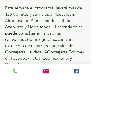
Esta semana el programa llevará más de 
125 trámites y servicios a Naucalpan, 
Almoloya de Alquisiras, Texcaltitlán, 
Axapusco y Nopaltepec. El calendario se 
puede consultar en la página: 
caravanas.edomex.gob.mx/caravanas-
municipio o en las redes sociales de la 
Consejería Jurídica: @Consejeria.Edomex 
en Facebook, @CJ_Edomex  en X y 
@cj_edomex en Instagram.
GEM
Ver todo
Entradas recientes