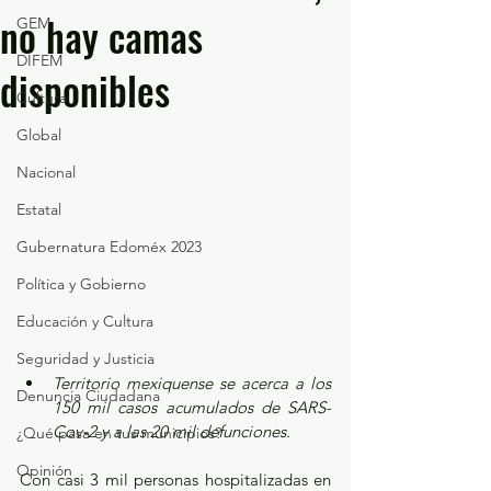
no hay camas
GEM
DIFEM
disponibles
Cultura
Global
Nacional
Estatal
Gubernatura Edoméx 2023
Política y Gobierno
Educación y Cultura
Seguridad y Justicia
Territorio mexiquense se acerca a los 
Denuncia Ciudadana
150 mil casos acumulados de SARS-
Cov-2 y a las 20 mil defunciones.
¿Qué pasa en tus municipios?
Opinión
Con casi 3 mil personas hospitalizadas en 