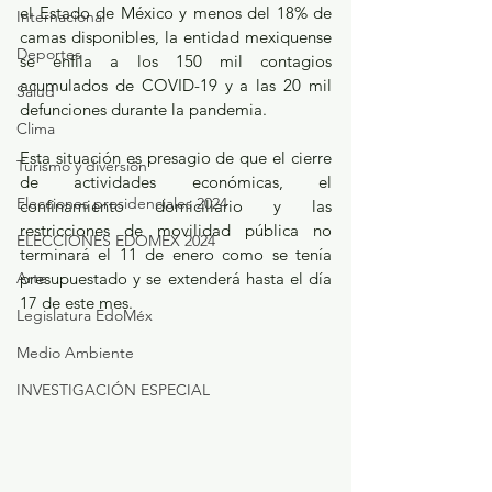
el Estado de México y menos del 18% de 
Internacional
camas disponibles, la entidad mexiquense 
Deportes
se enfila a los 150 mil contagios 
acumulados de COVID-19 y a las 20 mil 
Salud
defunciones durante la pandemia.
Clima
Esta situación es presagio de que el cierre 
Turismo y diversión
de actividades económicas, el 
Elecciones presidenciales 2024
confinamiento domiciliario y las 
restricciones de movilidad pública no 
ELECCIONES EDOMEX 2024
terminará el 11 de enero como se tenía 
Arte
presupuestado y se extenderá hasta el día 
17 de este mes.
Legislatura EdoMéx
Medio Ambiente
INVESTIGACIÓN ESPECIAL