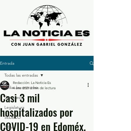
Entrada
Todas las entradas
Redacción: La Noticia Es
Todas las entradas
4 ene 2021
2 min de lectura
Casi 3 mil
Congreso
hospitalizados por
Legislatura
SEDECO
COVID-19 en Edoméx,
GEM