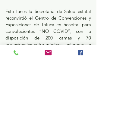
Este lunes la Secretaría de Salud estatal 
reconvirtió el Centro de Convenciones y 
Exposiciones de Toluca en hospital para 
convalecientes “NO COVID”, con la 
disposición de 200 camas y 70 
profesionales entre médicos, enfermeras y 
auxiliares.
Ecatepec, Nezahualcóyotl, Toluca, 
Naucalpan y Tlalnepantla siguen siendo 
los cinco municipios con más contagios y 
muertes acumuladas por coronavirus.
Estatal
Salud