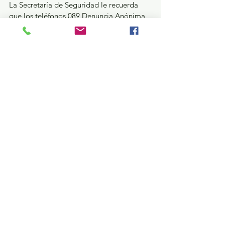
La Secretaría de Seguridad le recuerda 
que los teléfonos 089 Denuncia Anónima 
y 9-1-1 Número de Emergencias trabajan 
las 24 horas del día. Puede contactarnos a 
través de las redes sociales: Facebook 
@SS.Edomex y en Twitter @SS_Edomex.
Política y Gobierno
Ver todo
Entradas recientes