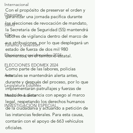
Internacional
Con el propósito de preservar el orden y 
Deportes
garantizar una jornada pacífica durante 
las elecciones de revocación de mandato, 
Salud
la Secretaría de Seguridad (SS) mantendrá 
Clima
labores de vigilancia dentro del marco de 
sus atribuciones, por lo que desplegará un 
Turismo y diversión
estado de fuerza de dos mil 980 
Elecciones presidenciales 2024
elementos, en el territorio estatal. 
ELECCIONES EDOMEX 2024
Como parte de las labores, policías 
Arte
estatales se mantendrán alerta antes, 
durante y después del proceso, por lo que 
Legislatura EdoMéx
implementarán patrullajes y fuerzas de 
reacción a distancia con apego al marco 
Medio Ambiente
legal, respetando los derechos humanos 
INVESTIGACIÓN ESPECIAL
de la ciudadanía y actuando a petición de 
las instancias federales. Para esta causa, 
contarán con el apoyo de 663 vehículos 
oficiales. 