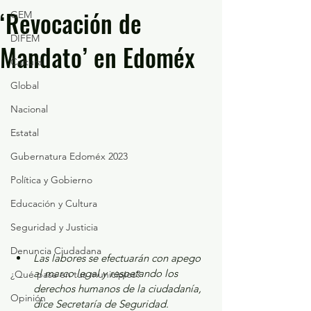
‘Revocación de
GEM
DIFEM
Mandato’ en Edoméx
Cultura
Global
Nacional
Estatal
Gubernatura Edoméx 2023
Política y Gobierno
Educación y Cultura
Seguridad y Justicia
Denuncia Ciudadana
Las labores se efectuarán con apego 
al marco legal y respetando los 
¿Qué pasa en tus municipios?
derechos humanos de la ciudadanía, 
Opinión
dice Secretaría de Seguridad. 