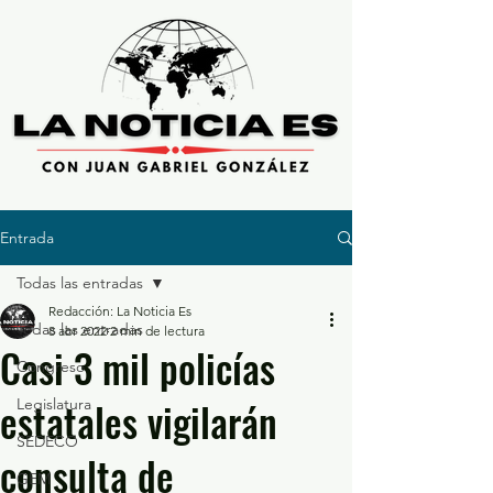
Entrada
Todas las entradas
Redacción: La Noticia Es
Todas las entradas
8 abr 2022
2 min de lectura
Casi 3 mil policías
Congreso
estatales vigilarán
Legislatura
SEDECO
consulta de
GEM