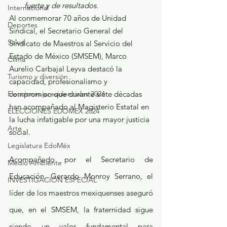
fuerte y de resultados.
Internacional
Al conmemorar 70 años de Unidad 
Deportes
Sindical, el Secretario General del 
Salud
Sindicato de Maestros al Servicio del 
Estado de México (SMSEM), Marco 
Clima
Aurelio Carbajal Leyva destacó la 
Turismo y diversión
capacidad, profesionalismo y 
Elecciones presidenciales 2024
compromiso que durante siete décadas 
han acompañado al Magisterio Estatal en 
ELECCIONES EDOMEX 2024
la lucha infatigable por una mayor justicia 
Arte
social.
Legislatura EdoMéx
Acompañado por el Secretario de 
Medio Ambiente
Educación, Gerardo Monroy Serrano, el 
INVESTIGACIÓN ESPECIAL
líder de los maestros mexiquenses aseguró 
que, en el SMSEM, la fraternidad sigue 
siendo un valor fundamental para 