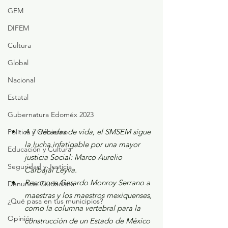
GEM
DIFEM
Cultura
Global
Nacional
Estatal
Gubernatura Edoméx 2023
A 7 décadas de vida, el SMSEM sigue 
Política y Gobierno
la lucha infatigable por una mayor 
Educación y Cultura
justicia Social: Marco Aurelio 
Seguridad y Justicia
Carbajal Leyva.
Reconoce Gerardo Monroy Serrano a 
Denuncia Ciudadana
maestras y los maestros mexiquenses, 
¿Qué pasa en tus municipios?
como la columna vertebral para la 
Opinión
construcción de un Estado de México 