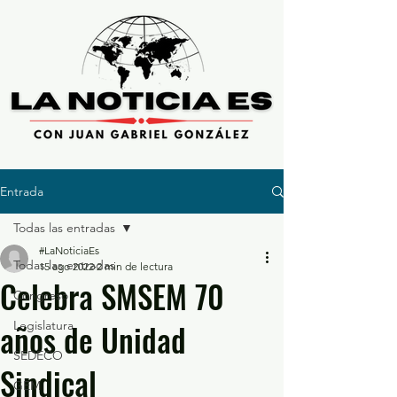
Entrada
Todas las entradas
#LaNoticiaEs
Todas las entradas
15 ago 2022
2 min de lectura
Celebra SMSEM 70
Congreso
años de Unidad
Legislatura
SEDECO
Sindical
GEM