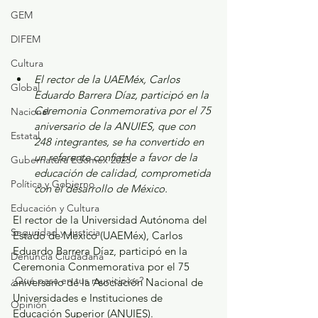
GEM
DIFEM
Cultura
El rector de la UAEMéx, Carlos 
Global
Eduardo Barrera Díaz, participó en la 
Ceremonia Conmemorativa por el 75 
Nacional
aniversario de la ANUIES, que con 
Estatal
248 integrantes, se ha convertido en 
un referente confiable a favor de la 
Gubernatura Edoméx 2023
educación de calidad, comprometida 
Política y Gobierno
con el desarrollo de México. 
Educación y Cultura
El rector de la Universidad Autónoma del 
Seguridad y Justicia
Estado de México (UAEMéx), Carlos 
Eduardo Barrera Díaz, participó en la 
Denuncia Ciudadana
Ceremonia Conmemorativa por el 75 
¿Qué pasa en tus municipios?
aniversario de la Asociación Nacional de 
Universidades e Instituciones de 
Opinión
Educación Superior (ANUIES).