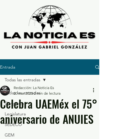
Entrada
Todas las entradas
Redacción: La Noticia Es
Todas las entradas
20 mar 2025
2 min de lectura
Celebra UAEMéx el 75°
Congreso
aniversario de ANUIES
Legislatura
SEDECO
GEM