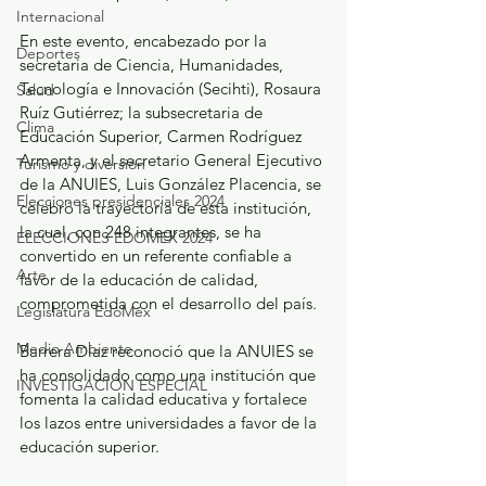
Internacional
En este evento, encabezado por la 
Deportes
secretaria de Ciencia, Humanidades, 
Tecnología e Innovación (Secihti), Rosaura 
Salud
Ruíz Gutiérrez; la subsecretaria de 
Clima
Educación Superior, Carmen Rodríguez 
Armenta, y el secretario General Ejecutivo 
Turismo y diversión
de la ANUIES, Luis González Placencia, se 
Elecciones presidenciales 2024
celebró la trayectoria de esta institución, 
la cual, con 248 integrantes, se ha 
ELECCIONES EDOMEX 2024
convertido en un referente confiable a 
Arte
favor de la educación de calidad, 
comprometida con el desarrollo del país. 
Legislatura EdoMéx
Medio Ambiente
Barrera Díaz reconoció que la ANUIES se 
ha consolidado como una institución que 
INVESTIGACIÓN ESPECIAL
fomenta la calidad educativa y fortalece 
los lazos entre universidades a favor de la 
educación superior. 