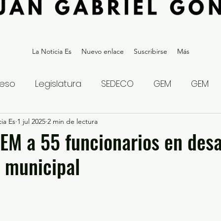
La Noticia Es
Nuevo enlace
Suscribirse
Más
eso
Legislatura
SEDECO
GEM
GEM
ia Es
statal
1 jul 2025
Gubernatura Edoméx 2023
2 min de lectura
Política y
GEM a 55 funcionarios en desa
 municipal
eguridad y Justicia
Denuncia Ciudadana
ios?
Opinión
Internacional
Deportes