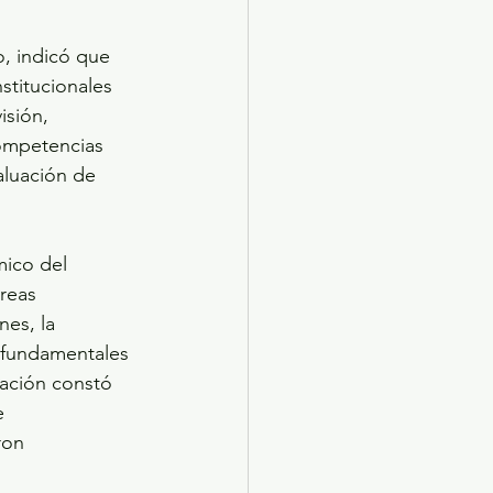
, indicó que 
stitucionales 
isión, 
competencias 
aluación de 
ico del 
reas 
es, la 
 fundamentales 
cación constó 
e 
ron 