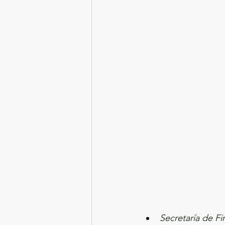
Turismo y diversión
El
Legislatura EdoMéx
Me
Secretaría de Fi