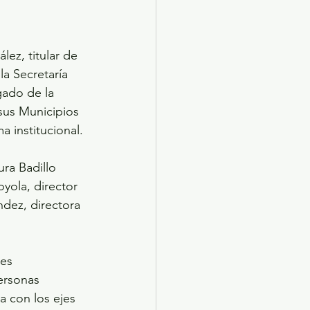
ez, titular de 
a Secretaría 
ado de la 
sus Municipios 
a institucional.
ra Badillo 
yola, director 
dez, directora 
es 
ersonas 
a con los ejes 