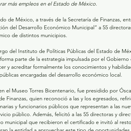
erar más empleos en el Estado de México.
do de México, a través de la Secretaría de Finanzas, en
tión del Desarrollo Económico Municipal” a 55 directoras
ico de distintos municipios.
rgo del Instituto de Políticas Públicas del Estado de Méx
forma parte de la estrategia impulsada por el Gobierno
r y acreditar formalmente los conocimientos y habilida
públicas encargadas del desarrollo económico local.
 en el Museo Torres Bicentenario, fue presidido por Ósca
e Finanzas, quien reconoció a las y los egresados, refir
arias y funcionarios públicos que representan a las nue
icio público. Además, felicitó a las 55 directoras y dire
municipal que recibieron el certificado e invitó al resto
ran la entidad a aprovechar este tipo de oportunidades