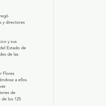
tregó 
 y directores 
ico y sus 
 del Estado de 
des de las 
r Flores 
iéndose a ellos 
vas 
ctores de 
 de los 125 
.