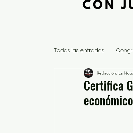
Todas las entradas
Congr
Global
Nacional
Redacción: La Notic
E
Certifica 
económico
Educación y Cultura
S
¿Qué pasa en tus municip