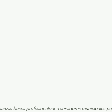
ecciones presidenciales 2024
ELECCIONES EDOME
dio Ambiente
INVESTIGACIÓN ESPECIAL
nanzas busca profesionalizar a servidores municipales par