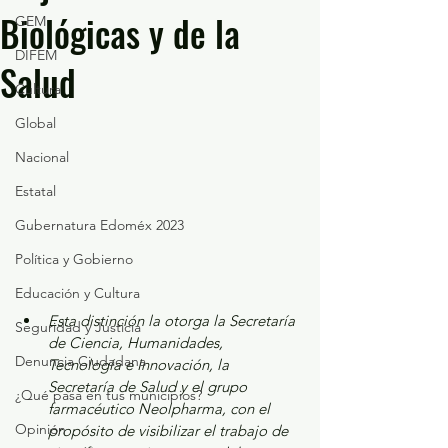
Biológicas y de la
GEM
DIFEM
Salud
Cultura
Global
Nacional
Estatal
Gubernatura Edoméx 2023
Política y Gobierno
Educación y Cultura
Esta distinción la otorga la Secretaría 
Seguridad y Justicia
de Ciencia, Humanidades, 
Denuncia Ciudadana
Tecnología e Innovación, la 
Secretaría de Salud y el grupo 
¿Qué pasa en tus municipios?
farmacéutico Neolpharma, con el 
Opinión
propósito de visibilizar el trabajo de 