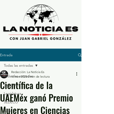
Entrada
Todas las entradas
Redacción: La Noticia Es
Todas las entradas
18 nov 2025
3 min de lectura
Científica de la
Congreso
UAEMéx ganó Premio
Legislatura
SEDECO
Mujeres en Ciencias
GEM