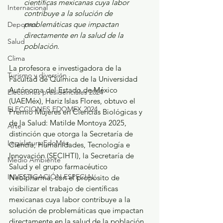
científicas mexicanas cuya labor 
Internacional
contribuye a la solución de 
problemáticas que impactan 
Deportes
directamente en la salud de la 
Salud
población.
Clima
La profesora e investigadora de la 
Turismo y diversión
Facultad de Química de la Universidad 
Autónoma del Estado de México 
Elecciones presidenciales 2024
(UAEMéx), Hariz Islas Flores, obtuvo el 
ELECCIONES EDOMEX 2024
Premio Mujeres en Ciencias Biológicas y 
de la Salud: Matilde Montoya 2025, 
Arte
distinción que otorga la Secretaría de 
Legislatura EdoMéx
Ciencia, Humanidades, Tecnología e 
Innovación (SECIHTI), la Secretaría de 
Medio Ambiente
Salud y el grupo farmacéutico 
INVESTIGACIÓN ESPECIAL
Neolpharma, con el propósito de 
visibilizar el trabajo de científicas 
mexicanas cuya labor contribuye a la 
solución de problemáticas que impactan 
directamente en la salud de la población.