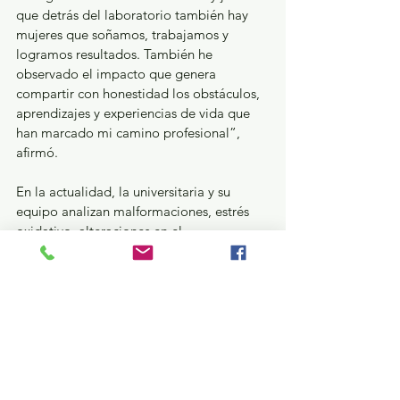
que detrás del laboratorio también hay 
mujeres que soñamos, trabajamos y 
logramos resultados. También he 
observado el impacto que genera 
compartir con honestidad los obstáculos, 
aprendizajes y experiencias de vida que 
han marcado mi camino profesional”, 
afirmó.
En la actualidad, la universitaria y su 
equipo analizan malformaciones, estrés 
oxidativo, alteraciones en el 
comportamiento y otros efectos 
asociados a la exposición a filtros solares 
y compuestos farmacéuticos, además de 
investigar métodos de remoción que 
puedan ser utilizados en sistemas de 
tratamiento de agua. Finalmente, hizo un 
llamado a la comunidad universitaria a 
reconocer la importancia de informarse, 