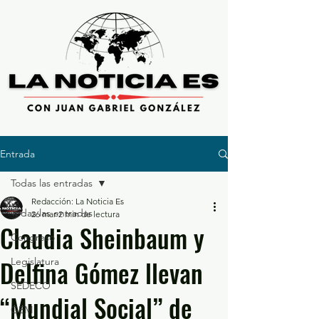
Entrada
Todas las entradas
Redacción: La Noticia Es
Todas las entradas
26 mar
2 min de lectura
Claudia Sheinbaum y
Congreso
Delfina Gómez llevan
Legislatura
SEDECO
“Mundial Social” de
GEM