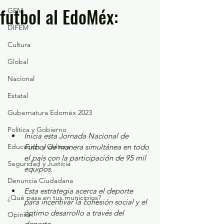
futbol al EdoMéx:
GEM
DIFEM
Cultura
Global
Nacional
Estatal
Gubernatura Edoméx 2023
Política y Gobierno
Inicia esta Jornada Nacional de 
Educación y Cultura
Futbol de manera simultánea en todo 
el país con la participación de 95 mil 
Seguridad y Justicia
equipos.
Denuncia Ciudadana
Esta estrategia acerca el deporte 
¿Qué pasa en tus municipios?
para incentivar la cohesión social y el 
óptimo desarrollo a través del 
Opinión
deporte.