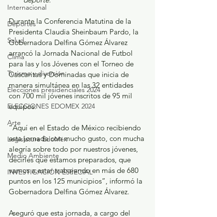
Internacional
Durante la Conferencia Matutina de la 
Deportes
Presidenta Claudia Sheinbaum Pardo, la 
Salud
Gobernadora Delfina Gómez Álvarez 
arrancó la Jornada Nacional de Futbol 
Clima
para las y los Jóvenes con el Torneo de 
Turismo y diversión
Cascaritas y Dominadas que inicia de 
manera simultánea en las 32 entidades 
Elecciones presidenciales 2024
con 700 mil jóvenes inscritos de 95 mil 
ELECCIONES EDOMEX 2024
equipos.
Arte
“Aquí en el Estado de México recibiendo 
esta jornada con mucho gusto, con mucha 
Legislatura EdoMéx
alegría sobre todo por nuestros jóvenes, 
Medio Ambiente
decirles que estamos preparados, que 
vamos a estar trabajando en más de 680 
INVESTIGACIÓN ESPECIAL
puntos en los 125 municipios”, informó la 
Gobernadora Delfina Gómez Álvarez. 
Aseguró que esta jornada, a cargo del 