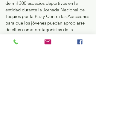
de mil 300 espacios deportivos en la 
entidad durante la Jornada Nacional de 
Tequios por la Paz y Contra las Adicciones 
para que los jóvenes puedan apropiarse 
de ellos como protagonistas de la 
transformación.
También asistió al evento Issac Montoya 
Márquez, Presidente Municipal de 
Naucalpan, primer municipio del país que 
se sumó a la estrategia del Mundial 
Social.  
Estatal
Ver todo
Entradas recientes