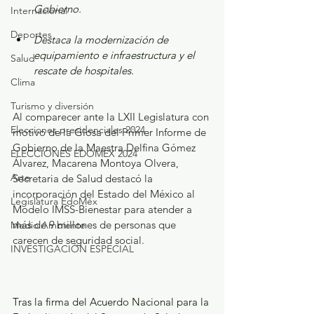
Gobierno.
Internacional
Deportes
Destaca la modernización de 
equipamiento e infraestructura y el 
Salud
rescate de hospitales.
Clima
Turismo y diversión
Al comparecer ante la LXII Legislatura con 
Elecciones presidenciales 2024
motivo de la Glosa del Primer Informe de 
Gobierno de la Maestra Delfina Gómez 
ELECCIONES EDOMEX 2024
Álvarez, Macarena Montoya Olvera, 
Arte
Secretaria de Salud destacó la 
incorporación del Estado del México al 
Legislatura EdoMéx
Modelo IMSS-Bienestar para atender a 
más de 9 millones de personas que 
Medio Ambiente
carecen de seguridad social.
INVESTIGACIÓN ESPECIAL
Tras la firma del Acuerdo Nacional para la 