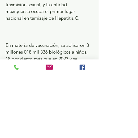
trasmisión sexual; y la entidad 
mexiquense ocupa el primer lugar 
nacional en tamizaje de Hepatitis C.
En materia de vacunación, se aplicaron 3 
millones 018 mil 336 biológicos a niños, 
18 por ciento más que en 2023 y se 
inauguró la Cámara Fría Híbrida, la cual 
tiene capacidad para almacenar 400 mil 
dosis, por lo que la entidad es la única en 
contar con un equipo este tipo a nivel 
nacional.
En atención a la salud mental, se ha 
capacitado a 19 mil 045 profesionales; 
para la prevención del suicidio, se 