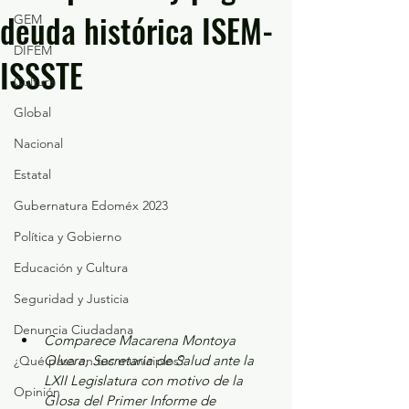
deuda histórica ISEM-
GEM
DIFEM
ISSSTE
Cultura
Global
Nacional
Estatal
Gubernatura Edoméx 2023
Política y Gobierno
Educación y Cultura
Seguridad y Justicia
Denuncia Ciudadana
Comparece Macarena Montoya 
Olvera, Secretaria de Salud ante la 
¿Qué pasa en tus municipios?
LXII Legislatura con motivo de la 
Opinión
Glosa del Primer Informe de 