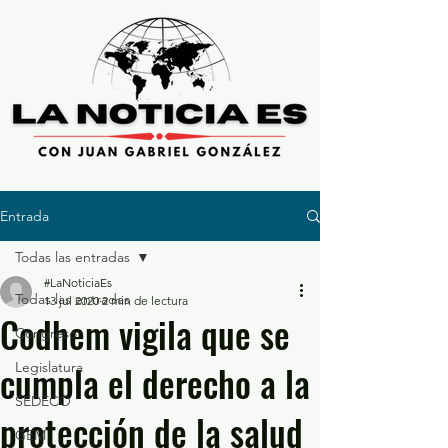
Entrada
Todas las entradas
#LaNoticiaEs
Todas las entradas
13 jul 2020
2 min de lectura
Codhem vigila que se
Congreso
cumpla el derecho a la
Legislatura
SEDECO
protección de la salud
GEM