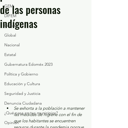
de las personas
GEM
DIFEM
indígenas
Cultura
Global
Nacional
Estatal
Gubernatura Edoméx 2023
Política y Gobierno
Educación y Cultura
Seguridad y Justicia
Denuncia Ciudadana
Se exhorta a la población a mantener 
¿Qué pasa en tus municipios?
las medidas de higiene con el fin de 
que los habitantes se encuentren 
Opinión
seguros durante la pandemia porque 