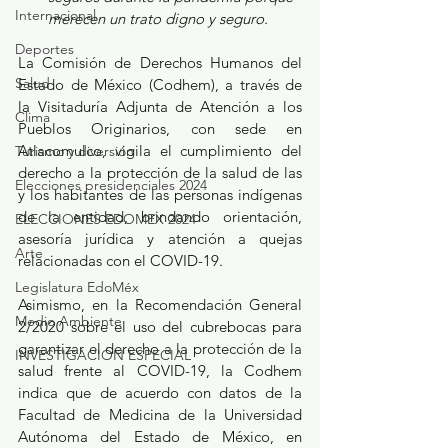
Internacional
merecen un trato digno y seguro. 
Deportes
La Comisión de Derechos Humanos del 
Salud
Estado de México (Codhem), a través de 
la Visitaduría Adjunta de Atención a los 
Clima
Pueblos Originarios, con sede en 
Atlacomulco, vigila el cumplimiento del 
Turismo y diversión
derecho a la protección de la salud de las 
Elecciones presidenciales 2024
y los habitantes de las personas indígenas 
de la entidad, brindando orientación, 
ELECCIONES EDOMEX 2024
asesoría jurídica y atención a quejas 
Arte
relacionadas con el COVID-19.
Legislatura EdoMéx
Asimismo, en la Recomendación General 
Medio Ambiente
2/2020 sobre el uso del cubrebocas para 
garantizar el derecho a la protección de la 
INVESTIGACIÓN ESPECIAL
salud frente al COVID-19, la Codhem 
indica que de acuerdo con datos de la 
Facultad de Medicina de la Universidad 
Autónoma del Estado de México, en 