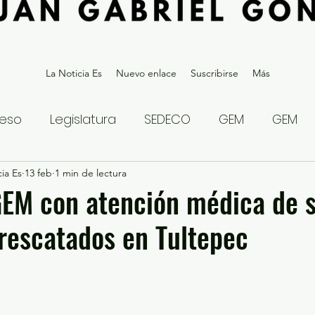
La Noticia Es
Nuevo enlace
Suscribirse
Más
eso
Legislatura
SEDECO
GEM
GEM
ia Es
statal
13 feb
1 min de lectura
Gubernatura Edoméx 2023
Política y
GEM con atención médica de 
 rescatados en Tultepec
eguridad y Justicia
Denuncia Ciudadana
ios?
Opinión
Internacional
Deportes