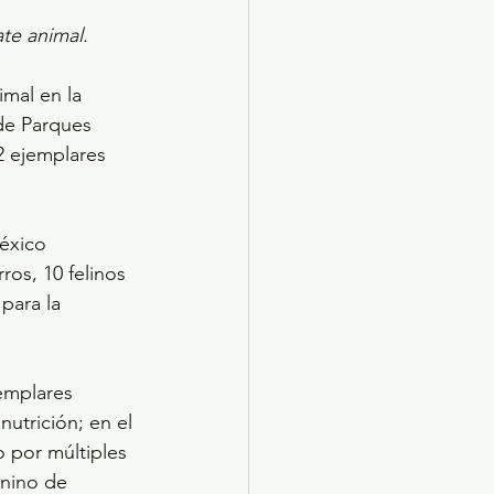
te animal.
mal en la 
de Parques 
2 ejemplares 
éxico 
os, 10 felinos 
para la 
emplares 
utrición; en el 
o por múltiples 
anino de 