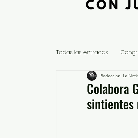
Todas las entradas
Congr
Global
Nacional
Redacción: La Notic
E
Colabora 
sintientes
Educación y Cultura
S
¿Qué pasa en tus municip