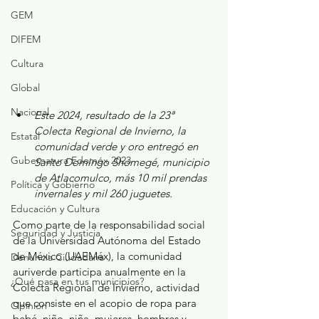
GEM
DIFEM
Cultura
Global
Nacional
Este 2024, resultado de la 23ª 
Colecta Regional de Invierno, la 
Estatal
comunidad verde y oro entregó en 
Gubernatura Edoméx 2023
Santo Domingo Shomegé, municipio 
de Atlacomulco, más 10 mil prendas 
Política y Gobierno
invernales y mil 260 juguetes.
Educación y Cultura
Como parte de la responsabilidad social 
Seguridad y Justicia
de la Universidad Autónoma del Estado 
de México (UAEMéx), la comunidad 
Denuncia Ciudadana
auriverde participa anualmente en la 
¿Qué pasa en tus municipios?
Colecta Regional de Invierno, actividad 
que consiste en el acopio de ropa para 
Opinión
bebé, niño, niña, mujeres, hombres y 