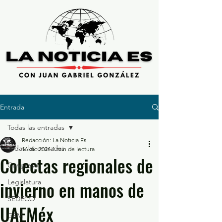
Entrada
Todas las entradas
Redacción: La Noticia Es
Todas las entradas
16 dic 2024
1 min de lectura
Colectas regionales de
Congreso
invierno en manos de
Legislatura
SEDECO
UAEMéx
GEM