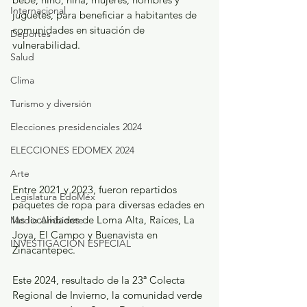
Internacional
juguetes, para beneficiar a habitantes de 
comunidades en situación de 
Deportes
vulnerabilidad.
Salud
Clima
Turismo y diversión
Elecciones presidenciales 2024
ELECCIONES EDOMEX 2024
Arte
Entre 2021 y 2023, fueron repartidos 
Legislatura EdoMéx
paquetes de ropa para diversas edades en 
las localidades de Loma Alta, Raíces, La 
Medio Ambiente
Joya, El Campo y Buenavista en 
INVESTIGACIÓN ESPECIAL
Zinacantepec. 
Este 2024, resultado de la 23ª Colecta 
Regional de Invierno, la comunidad verde 