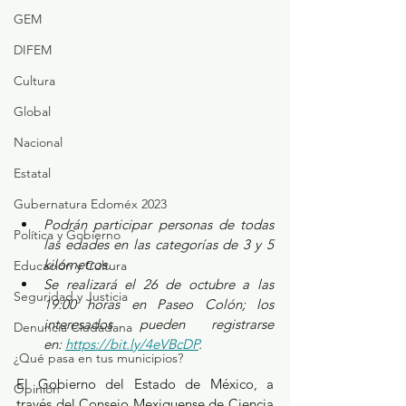
GEM
DIFEM
Cultura
Global
Nacional
Estatal
Gubernatura Edoméx 2023
Podrán participar personas de todas 
Política y Gobierno
las edades en las categorías de 3 y 5 
kilómetros.
Educación y Cultura
Se realizará el 26 de octubre a las 
Seguridad y Justicia
19:00 horas en Paseo Colón; los 
interesados pueden registrarse 
Denuncia Ciudadana
en: 
https://bit.ly/4eVBcDP
.
¿Qué pasa en tus municipios?
El Gobierno del Estado de México, a 
Opinión
través del Consejo Mexiquense de Ciencia 