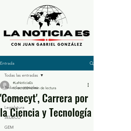
Entrada
Todas las entradas
#LaNoticiaEs
Todas las entradas
15 oct 2024
2 min de lectura
'Comecyt', Carrera por
Congreso
la Ciencia y Tecnología
Legislatura
SEDECO
GEM