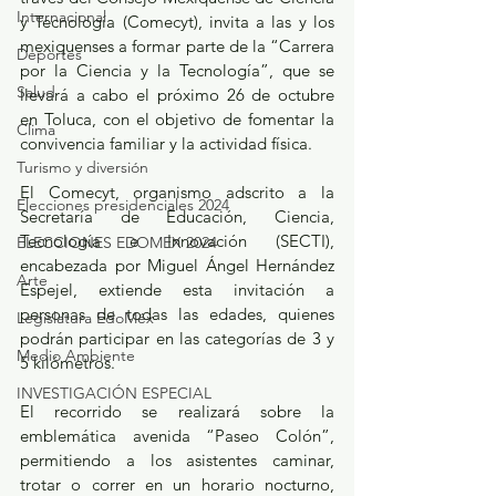
Internacional
y Tecnología (Comecyt), invita a las y los 
mexiquenses a formar parte de la “Carrera 
Deportes
por la Ciencia y la Tecnología”, que se 
Salud
llevará a cabo el próximo 26 de octubre 
en Toluca, con el objetivo de fomentar la 
Clima
convivencia familiar y la actividad física.
Turismo y diversión
El Comecyt, organismo adscrito a la 
Elecciones presidenciales 2024
Secretaría de Educación, Ciencia, 
Tecnología e Innovación (SECTI), 
ELECCIONES EDOMEX 2024
encabezada por Miguel Ángel Hernández 
Arte
Espejel, extiende esta invitación a 
personas de todas las edades, quienes 
Legislatura EdoMéx
podrán participar en las categorías de 3 y 
Medio Ambiente
5 kilómetros.
INVESTIGACIÓN ESPECIAL
El recorrido se realizará sobre la 
emblemática avenida “Paseo Colón”, 
permitiendo a los asistentes caminar, 
trotar o correr en un horario nocturno, 