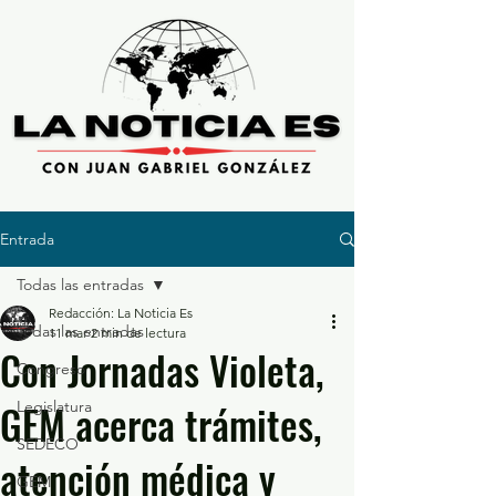
Entrada
Todas las entradas
Redacción: La Noticia Es
Todas las entradas
11 mar
2 min de lectura
Con Jornadas Violeta,
Congreso
GEM acerca trámites,
Legislatura
SEDECO
atención médica y
GEM