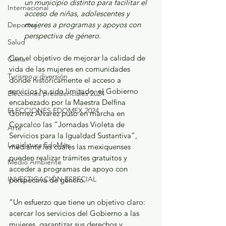
un municipio distinto para facilitar el 
Internacional
acceso de niñas, adolescentes y 
mujeres a programas y apoyos con 
Deportes
perspectiva de género.
Salud
Con el objetivo de mejorar la calidad de 
Clima
vida de las mujeres en comunidades 
Turismo y diversión
donde históricamente el acceso a 
servicios ha sido limitado, el Gobierno 
Elecciones presidenciales 2024
encabezado por la Maestra Delfina 
ELECCIONES EDOMEX 2024
Gómez Álvarez puso en marcha en 
Coacalco las “Jornadas Violeta de 
Arte
Servicios para la Igualdad Sustantiva”, 
Legislatura EdoMéx
mediante las cuales las mexiquenses 
pueden realizar trámites gratuitos y 
Medio Ambiente
acceder a programas de apoyo con 
INVESTIGACIÓN ESPECIAL
perspectiva de género.
“Un esfuerzo que tiene un objetivo claro: 
acercar los servicios del Gobierno a las 
mujeres, garantizar sus derechos y 