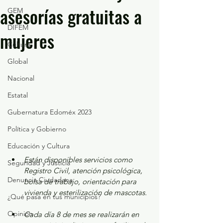
asesorías gratuitas a
GEM
DIFEM
mujeres
Cultura
Global
Nacional
Estatal
Gubernatura Edoméx 2023
Política y Gobierno
Educación y Cultura
Están disponibles servicios como 
Seguridad y Justicia
Registro Civil, atención psicológica, 
Denuncia Ciudadana
bolsa de trabajo, orientación para 
vivienda y esterilización de mascotas.
¿Qué pasa en tus municipios?
Opinión
Cada día 8 de mes se realizarán en 