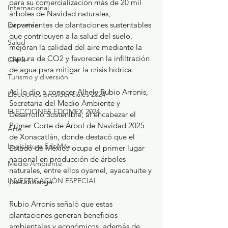
para su comercialización más de 20 mil 
Internacional
árboles de Navidad naturales, 
provenientes de plantaciones sustentables 
Deportes
que contribuyen a la salud del suelo, 
Salud
mejoran la calidad del aire mediante la 
captura de CO2 y favorecen la infiltración 
Clima
de agua para mitigar la crisis hídrica.
Turismo y diversión
Así lo dio a conocer Alhely Rubio Arronis, 
Elecciones presidenciales 2024
Secretaria del Medio Ambiente y 
ELECCIONES EDOMEX 2024
Desarrollo Sostenible, al encabezar el 
Primer Corte de Árbol de Navidad 2025 
Arte
de Xonacatlán, donde destacó que el 
Legislatura EdoMéx
Estado de México ocupa el primer lugar 
nacional en producción de árboles 
Medio Ambiente
naturales, entre ellos oyamel, ayacahuite y 
INVESTIGACIÓN ESPECIAL
pseudotsuga.
Rubio Arronis señaló que estas 
plantaciones generan beneficios 
ambientales y económicos, además de 