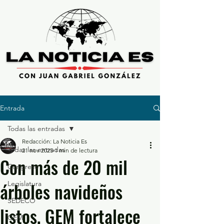
Entrada
Todas las entradas
Redacción: La Noticia Es
Todas las entradas
21 nov 2025
1 min de lectura
Con más de 20 mil
Congreso
árboles navideños
Legislatura
SEDECO
listos, GEM fortalece
GEM