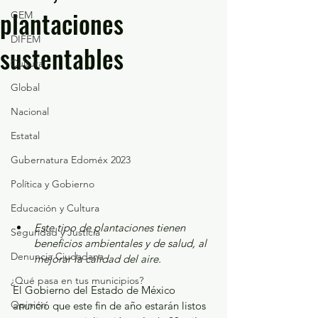
plantaciones
GEM
DIFEM
sustentables
Cultura
Global
Nacional
Estatal
Gubernatura Edoméx 2023
Política y Gobierno
Educación y Cultura
Este tipo de plantaciones tienen 
Seguridad y Justicia
beneficios ambientales y de salud, al 
Denuncia Ciudadana
mejorar la calidad del aire.
¿Qué pasa en tus municipios?
El Gobierno del Estado de México 
Opinión
anunció que este fin de año estarán listos 