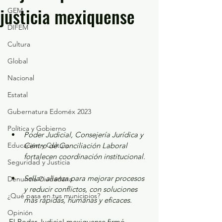
justicia mexiquense
GEM
DIFEM
Cultura
Global
Nacional
Estatal
Gubernatura Edoméx 2023
Política y Gobierno
Poder Judicial, Consejería Jurídica y 
Educación y Cultura
Centro de Conciliación Laboral 
fortalecen coordinación institucional.
Seguridad y Justicia
Sellan alianza para mejorar procesos 
Denuncia Ciudadana
y reducir conflictos, con soluciones 
¿Qué pasa en tus municipios?
más rápidas, humanas y eficaces.
Opinión
El Poder Judicial mexiquense firmó 