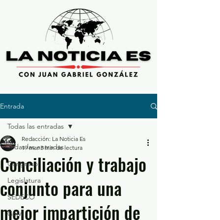
Entrada
Todas las entradas
Redacción: La Noticia Es
Todas las entradas
19 mar
3 min de lectura
Conciliación y trabajo
Congreso
conjunto para una
Legislatura
SEDECO
mejor impartición de
GEM