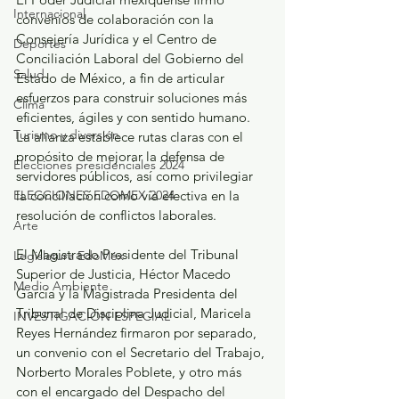
Internacional
convenios de colaboración con la 
Consejería Jurídica y el Centro de 
Deportes
Conciliación Laboral del Gobierno del 
Salud
Estado de México, a fin de articular 
esfuerzos para construir soluciones más 
Clima
eficientes, ágiles y con sentido humano. 
Turismo y diversión
La alianza establece rutas claras con el 
propósito de mejorar la defensa de 
Elecciones presidenciales 2024
servidores públicos, así como privilegiar 
ELECCIONES EDOMEX 2024
la conciliación como vía efectiva en la 
resolución de conflictos laborales.
Arte
El Magistrado Presidente del Tribunal 
Legislatura EdoMéx
Superior de Justicia, Héctor Macedo 
Medio Ambiente
García y la Magistrada Presidenta del 
Tribunal de Disciplina Judicial, Maricela 
INVESTIGACIÓN ESPECIAL
Reyes Hernández firmaron por separado, 
un convenio con el Secretario del Trabajo, 
Norberto Morales Poblete, y otro más 
con el encargado del Despacho del 