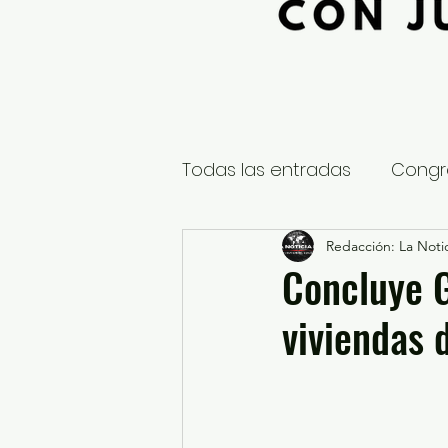
Todas las entradas
Congr
Global
Nacional
Redacción: La Notic
E
Concluye G
viviendas d
Educación y Cultura
S
¿Qué pasa en tus municip