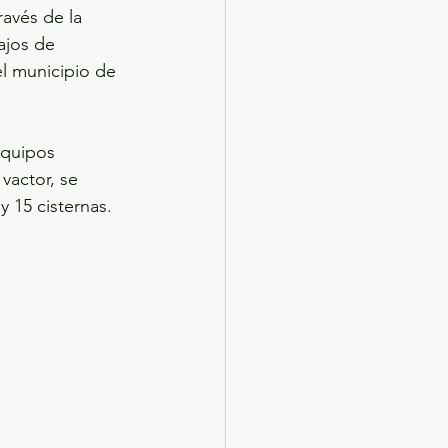
avés de la 
ajos de 
l municipio de 
equipos 
vactor, se 
y 15 cisternas.