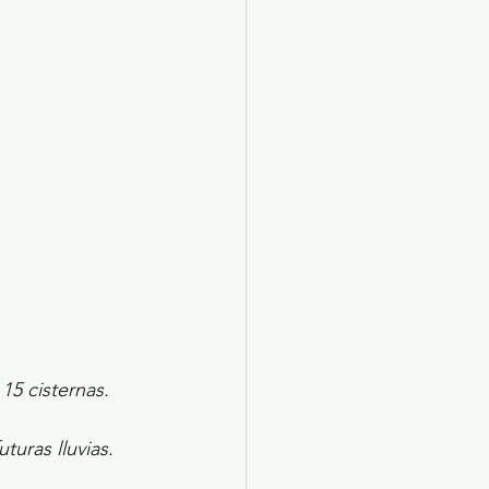
X 2024
Arte
15 cisternas.
turas lluvias.