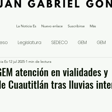
La Noticia Es
Nuevo enlace
Suscribirse
Más
eso
Legislatura
SEDECO
GEM
GEM
ia Es
statal
12 jul 2025
Gubernatura Edoméx 2023
1 min de lectura
Política y
EM atención en vialidades y
e Cuautitlán tras lluvias int
eguridad y Justicia
Denuncia Ciudadana
ios?
Opinión
Internacional
Deportes