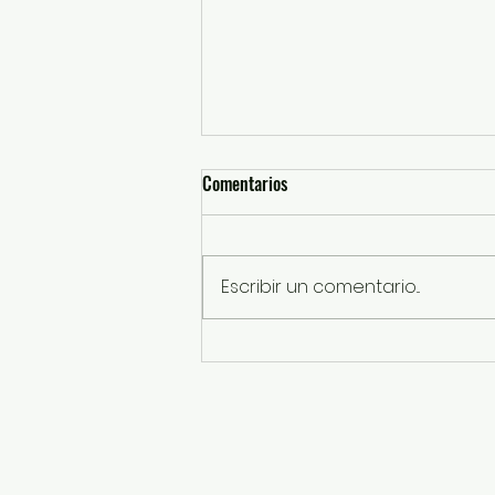
Comentarios
Escribir un comentario...
“Tenemos una Gobernadora
animalista que defiende con
hechos a los seres sintientes”:
Horacio Duarte