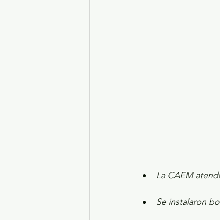
Turismo y diversión
El
Legislatura EdoMéx
Me
La CAEM atendió 
Se instalaron bo