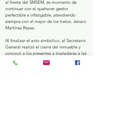
al frente del SMSEM, es momento de 
continuar con el quehacer gestor 
perfectible e infatigable, atendiendo 
siempre con el mejor de los tratos. Jenaro 
Martínez Reyes.
Al finalizar el acto simbólico, el Secretario 
General realizó el cierre del inmueble y 
convocó a los presentes a trasladarse a las 
nuevas Oficinas Centrales, ubicadas en 
Av. Río Papaloapan, Santa Cruz 
Azcapotzaltongo, a un costado del 
auditorio Prof. Agripín García Estrada, 
donde el SMSEM ya brinda atención al 
magisterio mexiquense que acude a 
realizar trámites, solicitar asesoría o dar 
seguimiento a sus gestiones sindicales.
Estatal