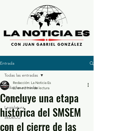
Entrada
Todas las entradas
Redacción: La Noticia Es
Todas las entradas
22 ene
2 min de lectura
Concluye una etapa
Congreso
histórica del SMSEM
Legislatura
SEDECO
con el cierre de las
GEM