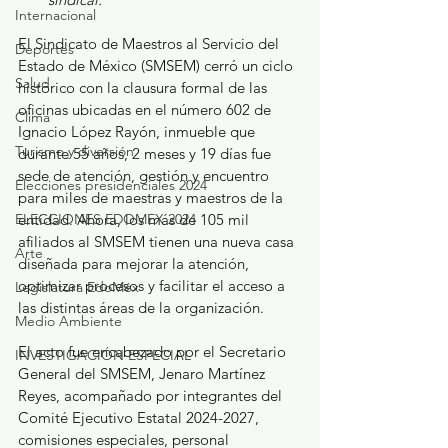
Internacional
El Sindicato de Maestros al Servicio del 
Deportes
Estado de México (SMSEM) cerró un ciclo 
Salud
histórico con la clausura formal de las 
oficinas ubicadas en el número 602 de 
Clima
Ignacio López Rayón, inmueble que 
Turismo y diversión
durante 55 años, 2 meses y 19 días fue 
sede de atención, gestión y encuentro 
Elecciones presidenciales 2024
para miles de maestras y maestros de la 
ELECCIONES EDOMEX 2024
entidad. Ahora, los más de 105 mil 
afiliados al SMSEM tienen una nueva casa 
Arte
diseñada para mejorar la atención, 
optimizar procesos y facilitar el acceso a 
Legislatura EdoMéx
las distintas áreas de la organización.
Medio Ambiente
El acto fue encabezado por el Secretario 
INVESTIGACIÓN ESPECIAL
General del SMSEM, Jenaro Martínez 
Reyes, acompañado por integrantes del 
Comité Ejecutivo Estatal 2024-2027, 
comisiones especiales, personal 