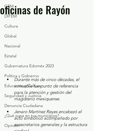
oficinas de Rayón
GEM
DIFEM
Cultura
Global
Nacional
Estatal
Gubernatura Edoméx 2023
Política y Gobierno
Durante más de cinco décadas, el 
Educación y Cultura
inmueble fue punto de referencia 
para la atención y gestión del 
Seguridad y Justicia
magisterio mexiquense.
Denuncia Ciudadana
Jenaro Martínez Reyes encabezó el 
¿Qué pasa en tus municipios?
acto simbólico acompañado por 
exsecretarios generales y la estructura 
Opinión
sindical.