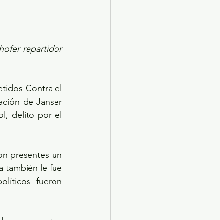
ofer repartidor 
tidos Contra el 
ación de Janser 
 delito por el 
on presentes un 
 también le fue 
íticos fueron 