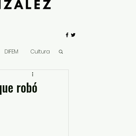
DIFEM
Cultura
 Gobierno
que robó
Salud
Clima