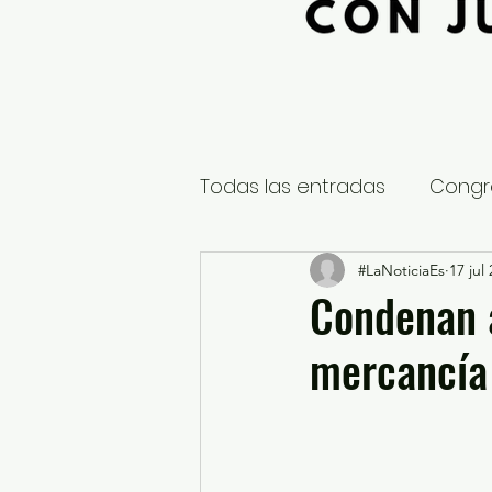
Todas las entradas
Congr
Global
Nacional
#LaNoticiaEs
17 jul
E
Condenan a
mercancía 
Educación y Cultura
S
¿Qué pasa en tus municip