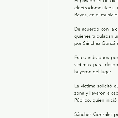
El pasado 14 de dici
electrodomésticos, 
Reyes, en el municip
De acuerdo con la c
quienes tripulaban u
por Sánchez González
Estos individuos po
víctimas para despo
huyeron del lugar.
La víctima solicitó a
zona y llevaron a cab
Público, quien inició
Sánchez González po