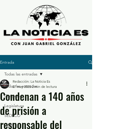
Entrada
Todas las entradas
Redacción: La Noticia Es
Todas las entradas
27 may 2025
2 min de lectura
Condenan a 140 años
Congreso
de prisión a
Legislatura
SEDECO
responsable del
GEM