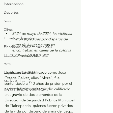
Internacional
Deportes
Salud
Clima
El 24 de mayo de 2024, las víctimas 
Turismo y diversión
fueron agredidas por disparos de 
arma de fuego cuando se 
Elecciones presidenciales 2024
encontraban en calles de la colonia 
ELECCIONES EDOMEX 2024
La Providencia.
Arte
Un individuo identificado como José 
Legislatura EdoMéx
Ortega Gálvez, alías “More”, fue 
Medio Ambiente
sentenciado a 140 años de prisión por el 
hecho delictivo de homicidio calificado 
INVESTIGACIÓN ESPECIAL
en agravio de dos elementos de la 
Dirección de Seguridad Pública Municipal 
de Tlalnepantla, quienes fueron privados 
de la vida por disparo de arma de fuego.