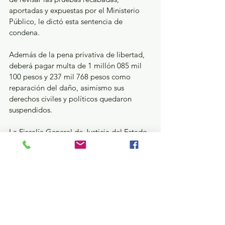
aportadas y expuestas por el Ministerio 
Público, le dictó esta sentencia de 
condena.
Además de la pena privativa de libertad, 
deberá pagar multa de 1 millón 085 mil 
100 pesos y 237 mil 768 pesos como 
reparación del daño, asimismo sus 
derechos civiles y políticos quedaron 
suspendidos.
La Fiscalía General de Justicia del Estado 
de México pone a disposición de la 
ciudadanía el correo electrónico 
cerotolerancia@fiscaliaedomex.gob.mx, 
el número telefónico 800 7028770, o bien, 
la aplicación FGJEdomex, la cual está 
disponible de manera gratuita para los 
teléfonos inteligentes de los sistemas iOS 
y Android, para que denuncie cualquier 