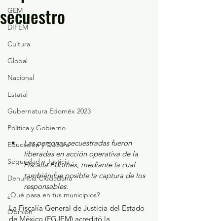
secuestro
GEM
DIFEM
Cultura
Global
Nacional
Estatal
Gubernatura Edoméx 2023
Política y Gobierno
Las personas secuestradas fueron 
Educación y Cultura
liberadas en acción operativa de la 
Seguridad y Justicia
Fiscalía Edoméx, mediante la cual 
también fue posible la captura de los 
Denuncia Ciudadana
responsables.
¿Qué pasa en tus municipios?
La Fiscalía General de Justicia del Estado 
Opinión
de México (FGJEM) acreditó la 