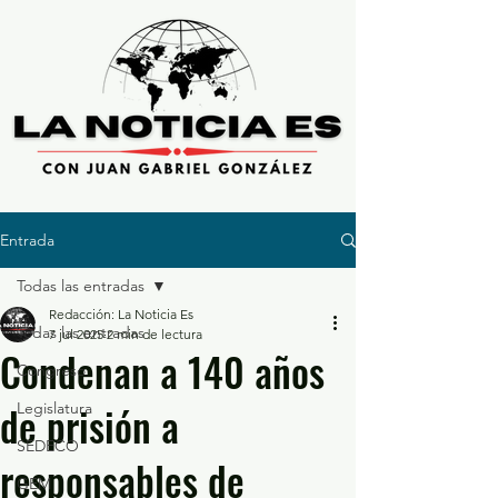
Entrada
Todas las entradas
Redacción: La Noticia Es
Todas las entradas
7 jul 2025
2 min de lectura
Condenan a 140 años
Congreso
de prisión a
Legislatura
SEDECO
responsables de
GEM