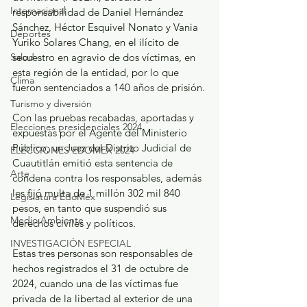
Internacional
responsabilidad de Daniel Hernández 
Sánchez, Héctor Esquivel Nonato y Vania 
Deportes
Yuriko Solares Chang, en el ilícito de 
secuestro en agravio de dos víctimas, en 
Salud
esta región de la entidad, por lo que 
Clima
fueron sentenciados a 140 años de prisión.
Turismo y diversión
Con las pruebas recabadas, aportadas y 
Elecciones presidenciales 2024
expuestas por el Agente del Ministerio 
Público, un Juez del Distrito Judicial de 
ELECCIONES EDOMEX 2024
Cuautitlán emitió esta sentencia de 
Arte
condena contra los responsables, además 
les fijó multa de 1 millón 302 mil 840 
Legislatura EdoMéx
pesos, en tanto que suspendió sus 
Medio Ambiente
derechos civiles y políticos.
INVESTIGACIÓN ESPECIAL
Estas tres personas son responsables de 
hechos registrados el 31 de octubre de 
2024, cuando una de las víctimas fue 
privada de la libertad al exterior de una 