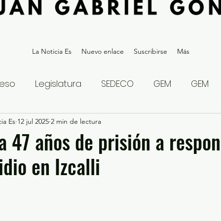
La Noticia Es
Nuevo enlace
Suscribirse
Más
eso
Legislatura
SEDECO
GEM
GEM
ia Es
statal
12 jul 2025
Gubernatura Edoméx 2023
2 min de lectura
Política y
 47 años de prisión a respon
dio en Izcalli
eguridad y Justicia
Denuncia Ciudadana
ios?
Opinión
Internacional
Deportes