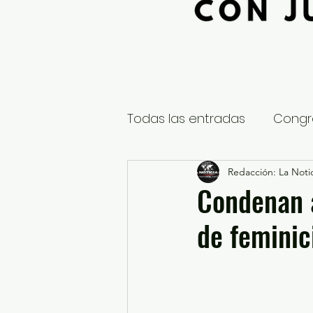
Todas las entradas
Congr
Global
Nacional
Redacción: La Notic
E
Condenan a
de feminici
Educación y Cultura
S
¿Qué pasa en tus municip