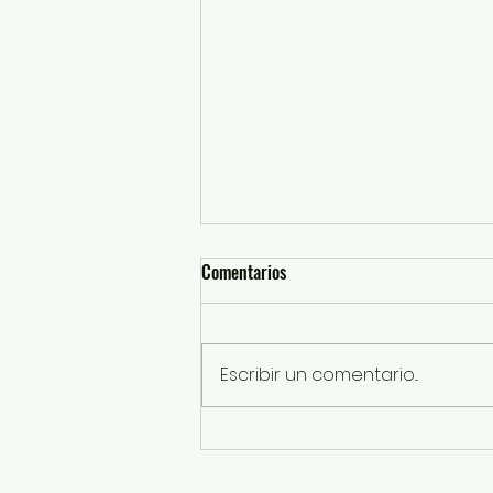
Comentarios
Escribir un comentario...
Rescatan a perros por presunto
maltrato animal en Ixtapaluca