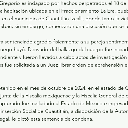
regorio es indagado por hechos perpetrados el 18 de 
asa habitación ubicada en el Fraccionamiento La Era, pue
en el municipio de Cuautitlán Izcalli, donde tanto la ví
raban, sin embargo, comenzaron una discusión que se to
ora sentenciado agredió físicamente a su pareja sentiment
luego huyó. Derivado del hallazgo del cuerpo fue iniciad
ndiente y fueron llevados a cabo actos de investigación
s fue solicitada a un Juez librar orden de aprehensión e
etenido en el mes de octubre de 2024, en el estado de 
unta de la Fiscalía mexiquense y la Fiscalía General de 
capturado fue trasladado al Estado de México e ingresad
inserción Social de Cuautitlán, a disposición de la Autor
legal, le dictó esta sentencia de condena.