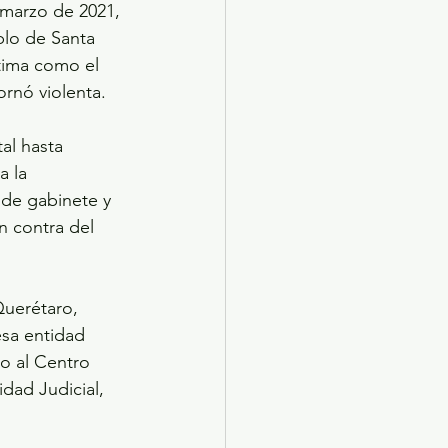
marzo de 2021, 
blo de Santa 
ctima como el 
rnó violenta.
al hasta 
a la 
 de gabinete y 
n contra del 
Querétaro, 
esa entidad 
o al Centro 
idad Judicial, 