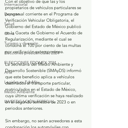
Con el objetivo de que las y los 
Internacional
propietarios de vehículos particulares se 
pongan al corriente en el Programa de 
Deportes
Verificación Vehicular Obligatoria, el 
Salud
Gobierno del Estado de México publicó 
en la Gaceta de Gobierno el Acuerdo de 
Clima
Regularización, mediante el cual se 
Turismo y diversión
condona el 100 por ciento de las multas 
por verificación extemporánea.
Elecciones presidenciales 2024
ELECCIONES EDOMEX 2024
La Secretaría del Medio Ambiente y 
Desarrollo Sostenible (SMAyDS) informó 
Arte
que este beneficio aplica a vehículos 
Legislatura EdoMéx
destinados al transporte particular, 
matriculados en el Estado de México, 
Medio Ambiente
cuya última verificación se haya realizado 
INVESTIGACIÓN ESPECIAL
en el segundo semestre de 2023 o en 
periodos anteriores.
Sin embargo, no serán acreedores a esta 
condonación los automóviles con 