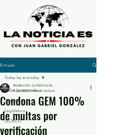
Entrada
Todas las entradas
Redacción: La Noticia Es
Todas las entradas
9 jul 2025
2 min de lectura
Condona GEM 100%
Congreso
de multas por
Legislatura
SEDECO
verificación
GEM