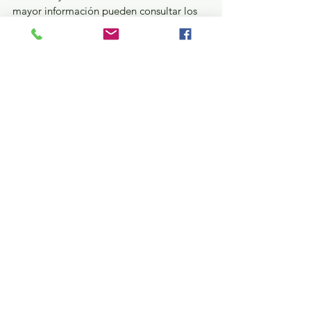
mayor información pueden consultar los 
detalles completos en la Gaceta de 
Gobierno: 
https://legislacion.edomex.gob.mx/sites/l
egislacion.edomex.gob.mx/files/files/pdf/
gct/2025/jul042.pdf
GEM
Ver todo
Entradas recientes