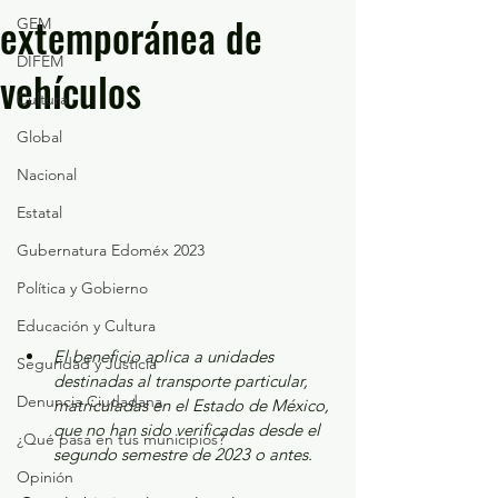
extemporánea de
GEM
DIFEM
vehículos
Cultura
Global
Nacional
Estatal
Gubernatura Edoméx 2023
Política y Gobierno
Educación y Cultura
El beneficio aplica a unidades 
Seguridad y Justicia
destinadas al transporte particular, 
Denuncia Ciudadana
matriculadas en el Estado de México, 
que no han sido verificadas desde el 
¿Qué pasa en tus municipios?
segundo semestre de 2023 o antes.
Opinión