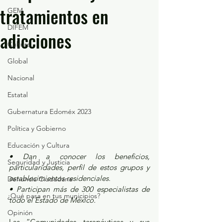
tratamientos en
GEM
DIFEM
adicciones
Cultura
Global
Nacional
Estatal
Gubernatura Edoméx 2023
Política y Gobierno
Educación y Cultura
• Dan a conocer los beneficios, 
Seguridad y Justicia
particularidades, perfil de estos grupos y 
establecimientos residenciales.
Denuncia Ciudadana
• Participan más de 300 especialistas de 
¿Qué pasa en tus municipios?
todo el Estado de México.
Opinión
Las “Comunidades terapéuticas y sus 