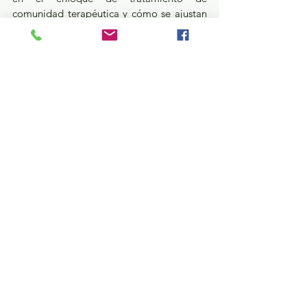
comunidad terapéutica y cómo se ajustan 
a las necesidades de los pacientes; 
asimismo, reconocieron la claridad, 
contenido y reflexión a la que llevaron los 
especialistas en esta conferencia virtual.
Salud
Estatal
Ver todo
Entradas recientes