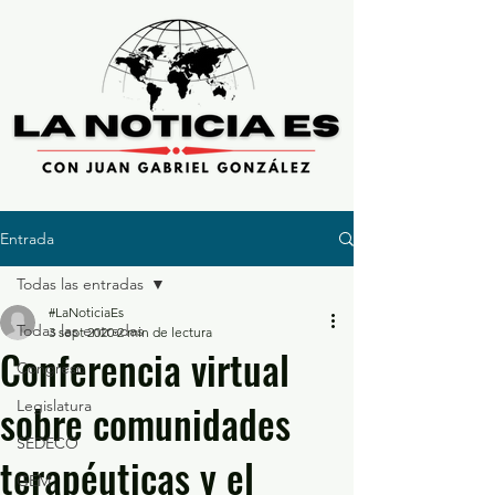
Entrada
Todas las entradas
#LaNoticiaEs
Todas las entradas
3 sept 2020
2 min de lectura
Conferencia virtual
Congreso
sobre comunidades
Legislatura
SEDECO
terapéuticas y el
GEM