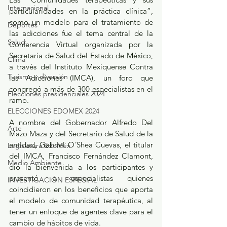
Internacional
particularidades en la práctica clínica”, 
como un modelo para el tratamiento de 
Deportes
las adicciones fue el tema central de la 
Salud
Conferencia Virtual organizada por la 
Secretaría de Salud del Estado de México, 
Clima
a través del Instituto Mexiquense Contra 
Turismo y diversión
las Adicciones (IMCA), un foro que 
congregó a más de 300 especialistas en el 
Elecciones presidenciales 2024
ramo.
ELECCIONES EDOMEX 2024
A nombre del Gobernador Alfredo Del 
Arte
Mazo Maza y del Secretario de Salud de la 
entidad, Gabriel O´Shea Cuevas, el titular 
Legislatura EdoMéx
del IMCA, Francisco Fernández Clamont, 
Medio Ambiente
dio la bienvenida a los participantes y 
presentó a especialistas quienes 
INVESTIGACIÓN ESPECIAL
coincidieron en los beneficios que aporta 
el modelo de comunidad terapéutica, al 
tener un enfoque de agentes clave para el 
cambio de hábitos de vida.