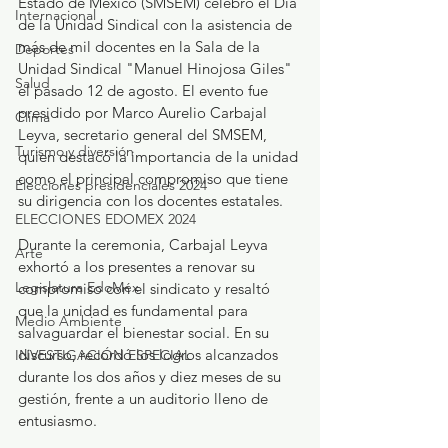
Estado de México (SMSEM) celebró el Día 
Internacional
de la Unidad Sindical con la asistencia de 
más de mil docentes en la Sala de la 
Deportes
Unidad Sindical "Manuel Hinojosa Giles" 
Salud
el pasado 12 de agosto. El evento fue 
presidido por Marco Aurelio Carbajal 
Clima
Leyva, secretario general del SMSEM, 
Turismo y diversión
quien destacó la importancia de la unidad 
como el principal compromiso que tiene 
Elecciones presidenciales 2024
su dirigencia con los docentes estatales.
ELECCIONES EDOMEX 2024
Durante la ceremonia, Carbajal Leyva 
Arte
exhortó a los presentes a renovar su 
Legislatura EdoMéx
compromiso con el sindicato y resaltó 
que la unidad es fundamental para 
Medio Ambiente
salvaguardar el bienestar social. En su 
discurso, recordó los logros alcanzados 
INVESTIGACIÓN ESPECIAL
durante los dos años y diez meses de su 
gestión, frente a un auditorio lleno de 
entusiasmo.