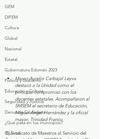
GEM
DIFEM
Cultura
Global
Nacional
Estatal
Gubernatura Edoméx 2023
Marco Aurelio Carbajal Leyva 
Política y Gobierno
destacó a la Unidad como el 
Educación y Cultura
principal compromiso con los 
docentes estatales. Acompañaron al 
Seguridad y Justicia
SMSEM el secretario de Educación, 
Denuncia Ciudadana
Miguel Ángel Hernández y la oficial 
mayor, Trinidad Franco.
¿Qué pasa en tus municipios?
El Sindicato de Maestros al Servicio del 
Opinión