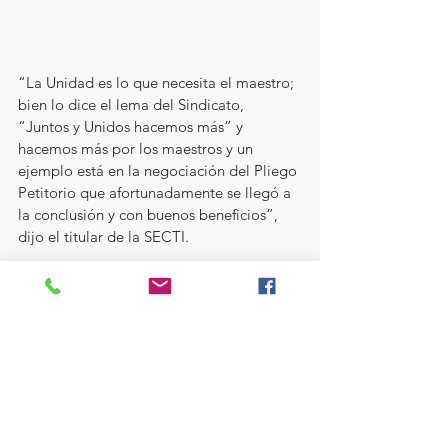
“La Unidad es lo que necesita el maestro; 
bien lo dice el lema del Sindicato, 
“Juntos y Unidos hacemos más” y 
hacemos más por los maestros y un 
ejemplo está en la negociación del Pliego 
Petitorio que afortunadamente se llegó a 
la conclusión y con buenos beneficios”, 
dijo el titular de la SECTI.
Además, durante el acto se presentó la 
octava edición de la revista "Unidad 
Sindical", un medio informativo que 
mantiene a los docentes al tanto de las 
actividades sindicales. La celebración 
concluyó con la presentación del 
Ensamble Coral de Toluca y un brindis en 
honor a la unidad del magisterio 