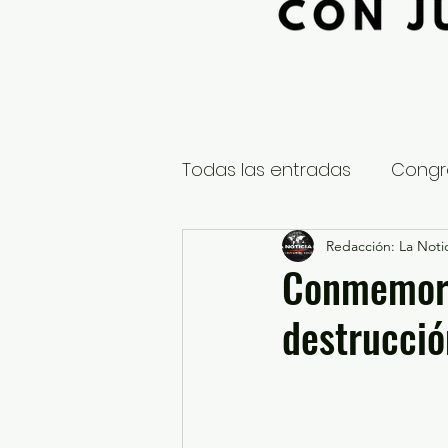
Todas las entradas
Congr
Global
Nacional
Redacción: La Notic
E
Conmemoran
destrucci
Educación y Cultura
S
¿Qué pasa en tus municip