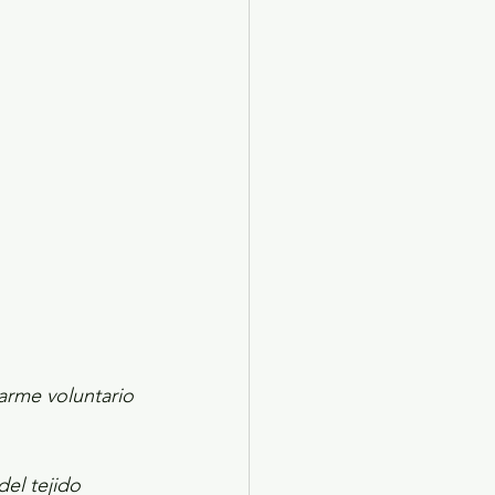
X 2024
Arte
sarme voluntario 
del tejido 