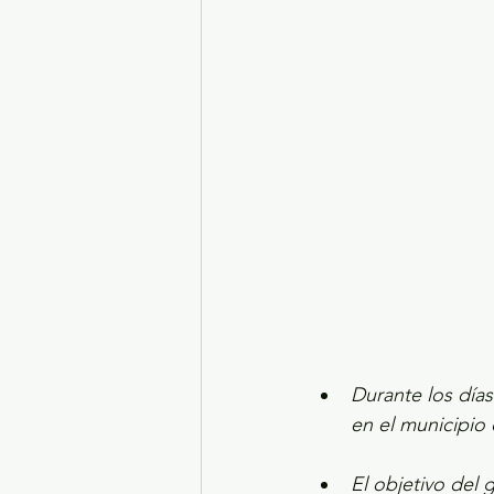
Turismo y diversión
El
Legislatura EdoMéx
Me
Durante los días
en el municipio
El objetivo del g