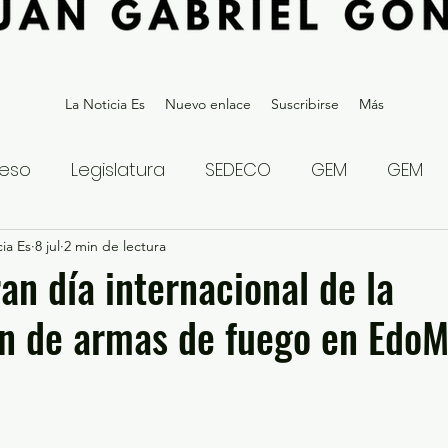
La Noticia Es
Nuevo enlace
Suscribirse
Más
eso
Legislatura
SEDECO
GEM
GEM
ia Es
statal
8 jul
2 min de lectura
Gubernatura Edoméx 2023
Política y
 día internacional de la
ón de armas de fuego en Edo
eguridad y Justicia
Denuncia Ciudadana
ios?
Opinión
Internacional
Deportes