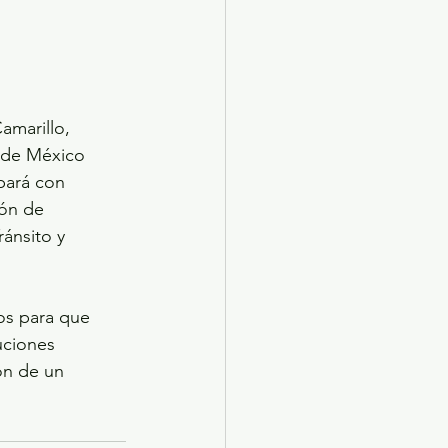
amarillo, 
 de México 
pará con 
ión de 
ánsito y 
nos para que 
uciones 
ón de un 