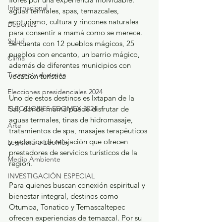
Internacional
aguas termales, spas, temazcales, 
ecoturismo, cultura y rincones naturales 
Deportes
para consentir a mamá como se merece. 
Salud
Se cuenta con 12 pueblos mágicos, 25 
pueblos con encanto, un barrio mágico, 
Clima
además de diferentes municipios con 
Turismo y diversión
vocación turística
Elecciones presidenciales 2024
Uno de estos destinos es Ixtapan de la 
ELECCIONES EDOMEX 2024
Sal, donde mamá puede disfrutar de 
aguas termales, tinas de hidromasaje, 
Arte
tratamientos de spa, masajes terapéuticos 
y espacios de relajación que ofrecen 
Legislatura EdoMéx
prestadores de servicios turísticos de la 
Medio Ambiente
región.
INVESTIGACIÓN ESPECIAL
Para quienes buscan conexión espiritual y 
bienestar integral, destinos como 
Otumba, Tonatico y Temascaltepec 
ofrecen experiencias de temazcal. Por su 