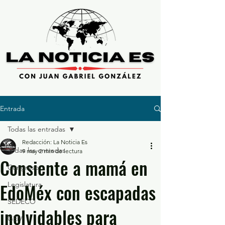
Entrada
Todas las entradas
Redacción: La Noticia Es
Todas las entradas
9 may
2 min de lectura
Consiente a mamá en
Congreso
EdoMéx con escapadas
Legislatura
SEDECO
inolvidables para
GEM