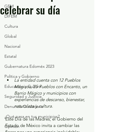
celebrar su día
GEM
DIFEM
Cultura
Global
Nacional
Estatal
Gubernatura Edoméx 2023
Política y Gobierno
La entidad cuenta con 12 Pueblos 
Educación y Cultura
Mágicos, 25 Pueblos con Encanto, un 
Barrio Mágico y municipios con 
Seguridad y Justicia
experiencias de descanso, bienestar, 
naturaleza y cultura.
Denuncia Ciudadana
¿Qué pasa en tus municipios?
Este Día de las Madres, el Gobierno del 
Estado de México invita a cambiar las 
Opinión
flores por una experiencia inolvidable: 