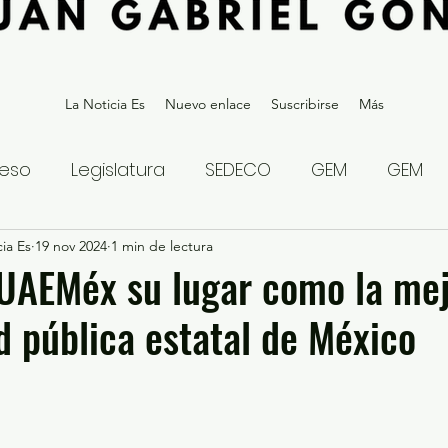
La Noticia Es
Nuevo enlace
Suscribirse
Más
eso
Legislatura
SEDECO
GEM
GEM
ia Es
statal
19 nov 2024
Gubernatura Edoméx 2023
1 min de lectura
Política y
 UAEMéx su lugar como la me
d pública estatal de México
eguridad y Justicia
Denuncia Ciudadana
ios?
Opinión
Internacional
Deportes