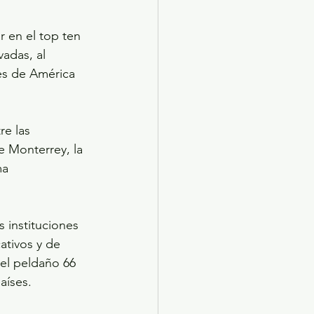
 en el top ten 
adas, al 
es de América 
e las 
e Monterrey, la 
a 
instituciones 
ativos y de 
 el peldaño 66 
aíses.