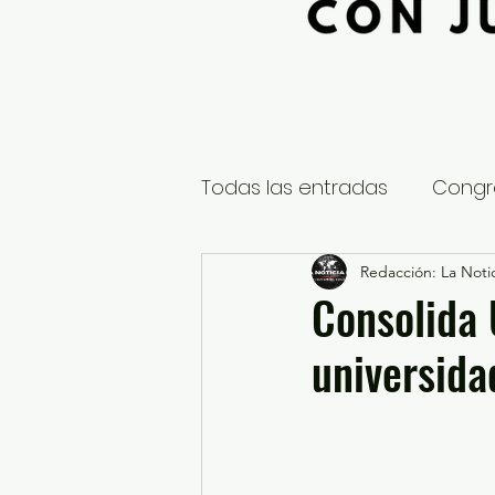
Todas las entradas
Congr
Global
Nacional
Redacción: La Notic
E
Consolida
universida
Educación y Cultura
S
¿Qué pasa en tus municip