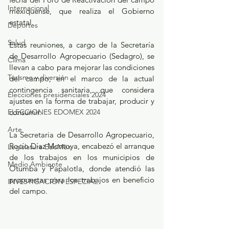
Internacional
mexiquense, que realiza el Gobierno 
estatal.
Deportes
Salud
Estas reuniones, a cargo de la Secretaría 
de Desarrollo Agropecuario (Sedagro), se 
Clima
llevan a cabo para mejorar las condiciones 
Turismo y diversión
del campo, en el marco de la actual 
contingencia sanitaria, que considera 
Elecciones presidenciales 2024
ajustes en la forma de trabajar, producir y 
ELECCIONES EDOMEX 2024
consumir.
Arte
La Secretaria de Desarrollo Agropecuario, 
Rocío Díaz Montoya, encabezó el arranque 
Legislatura EdoMéx
de los trabajos en los municipios de 
Medio Ambiente
Otumba y Papalotla, donde atendió las 
propuestas para los trabajos en beneficio 
INVESTIGACIÓN ESPECIAL
del campo.