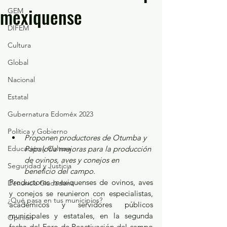
mexiquense
GEM
DIFEM
Cultura
Global
Nacional
Estatal
Gubernatura Edoméx 2023
Política y Gobierno
Proponen productores de Otumba y 
Educación y Cultura
Papalotla mejoras para la producción 
de ovinos, aves y conejos en 
Seguridad y Justicia
beneficio del campo.
Productores mexiquenses de ovinos, aves 
Denuncia Ciudadana
y conejos se reunieron con especialistas, 
¿Qué pasa en tus municipios?
académicos y servidores públicos 
municipales y estatales, en la segunda 
Opinión
fecha del Foro de Reactivación del campo 