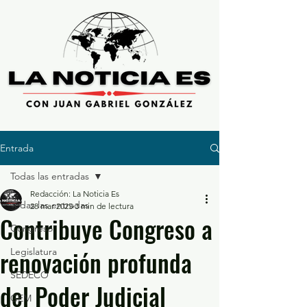
Entrada
Todas las entradas
Redacción: La Noticia Es
Todas las entradas
28 mar 2025
3 min de lectura
Contribuye Congreso a
Congreso
renovación profunda
Legislatura
SEDECO
del Poder Judicial
GEM