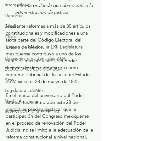
Internacional
reforma profunda que democratiza la 
administración de justicia. 
Deportes
Mediante reformas a más de 30 artículos 
Salud
constitucionales y modificaciones a una 
Clima
sexta parte del Código Electoral del 
Estado de México, la LXII Legislatura 
Turismo y diversión
mexiquense contribuyó a uno de los 
Elecciones presidenciales 2024
cambios más profundos del Poder 
Judicial desde su instalación como 
ELECCIONES EDOMEX 2024
Supremo Tribunal de Justicia del Estado 
Arte
de México, el 28 de marzo de 1825. 
Legislatura EdoMéx
En el marco del aniversario del Poder 
Medio Ambiente
Judicial (conmemorado este 28 de 
marzo), es preciso destacar que la 
INVESTIGACIÓN ESPECIAL
participación del Congreso mexiquense 
en el proceso de renovación del Poder 
Judicial no se limitó a la adecuación de la 
reforma constitucional a nivel nacional, 