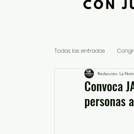
Todas las entradas
Congr
Global
Nacional
Redacción: La Notic
E
Convoca JA
personas 
Educación y Cultura
S
¿Qué pasa en tus municip