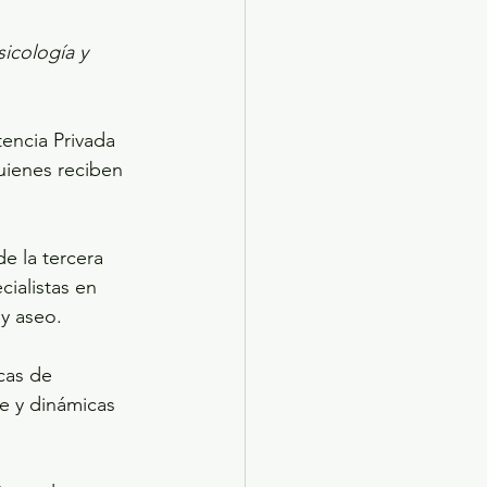
sicología y 
tencia Privada 
uienes reciben 
e la tercera 
ialistas en 
 y aseo.
cas de 
e y dinámicas 