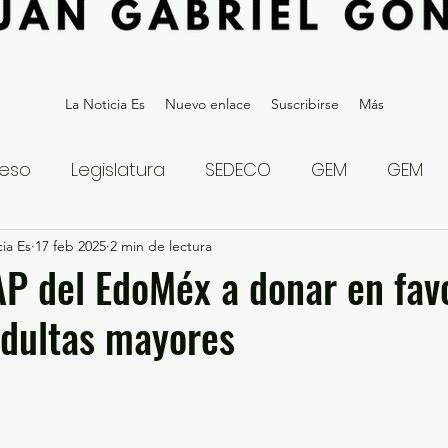
La Noticia Es
Nuevo enlace
Suscribirse
Más
eso
Legislatura
SEDECO
GEM
GEM
ia Es
statal
17 feb 2025
Gubernatura Edoméx 2023
2 min de lectura
Política y
P del EdoMéx a donar en fav
adultas mayores
eguridad y Justicia
Denuncia Ciudadana
ios?
Opinión
Internacional
Deportes