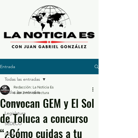
Entrada
Todas las entradas
Redacción: La Noticia Es
Todas las entradas
6 abr
2 min de lectura
Convocan GEM y El Sol
Congreso
de Toluca a concurso
Legislatura
SEDECO
“¿Cómo cuidas a tu
GEM