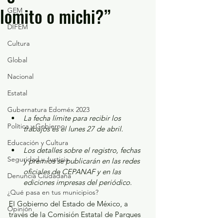
lomito o michi?”
GEM
DIFEM
Cultura
Global
Nacional
Estatal
Gubernatura Edoméx 2023
La fecha límite para recibir los 
Política y Gobierno
trabajos es el lunes 27 de abril.
Educación y Cultura
Los detalles sobre el registro, fechas 
Seguridad y Justicia
y premios se publicarán en las redes 
oficiales de CEPANAF y en las 
Denuncia Ciudadana
ediciones impresas del periódico.
¿Qué pasa en tus municipios?
El Gobierno del Estado de México, a 
Opinión
través de la Comisión Estatal de Parques 