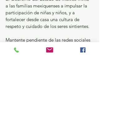
a las familias mexiquenses a impulsar la 
participación de niñas y niños, y a 
fortalecer desde casa una cultura de 
respeto y cuidado de los seres sintientes.
Mantente pendiente de las redes sociales 
oficiales de CEPANAF, donde se 
compartirán más actividades y sorpresas 
por el Día del Niño. Porque todo gran 
cambio empieza desde la infancia y 
cuidar a los seres sintientes es el primer 
paso para construir un mejor Estado de 
México.
GEM