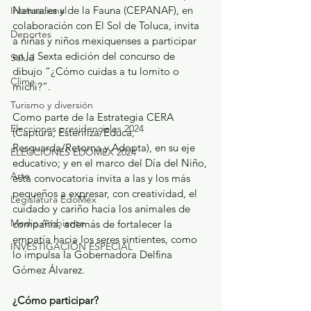
Naturales y de la Fauna (CEPANAF), en 
Internacional
colaboración con El Sol de Toluca, invita 
Deportes
a niñas y niños mexiquenses a participar 
en la Sexta edición del concurso de 
Salud
dibujo “¿Cómo cuidas a tu lomito o 
Clima
michi?”.
Turismo y diversión
Como parte de la Estrategia CERA 
Elecciones presidenciales 2024
(Captura, Esteriliza/Educa, 
Resguarda/Retorna y Adopta), en su eje 
ELECCIONES EDOMEX 2024
educativo; y en el marco del Día del Niño, 
Arte
esta convocatoria invita a las y los más 
pequeños a expresar, con creatividad, el 
Legislatura EdoMéx
cuidado y cariño hacia los animales de 
Medio Ambiente
compañía, además de fortalecer la 
empatía hacia los seres sintientes, como 
INVESTIGACIÓN ESPECIAL
lo impulsa la Gobernadora Delfina 
Gómez Álvarez.
¿Cómo participar?