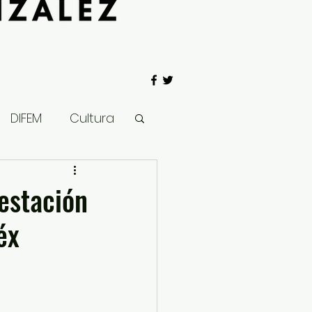
DIFEM
Cultura
 Gobierno
estación
éx
Salud
Clima