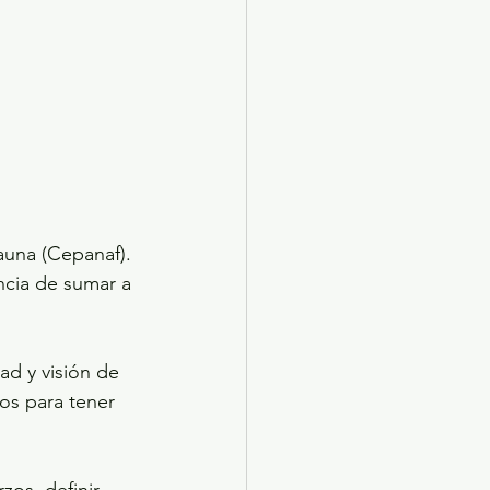
auna (Cepanaf). 
ncia de sumar a 
ad y visión de 
os para tener 
zos, definir 