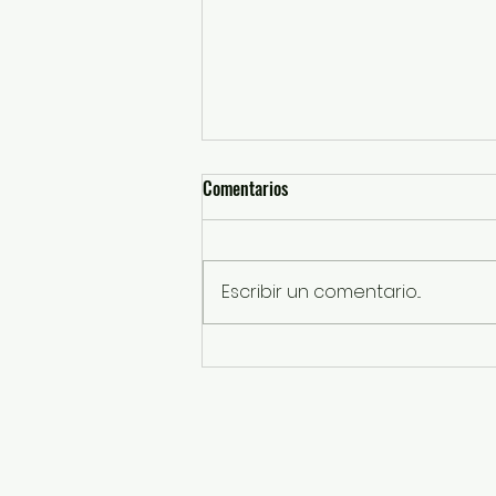
Comentarios
Escribir un comentario...
GEM y Fundación Simiplaneta
suman esfuerzos para proteger
Áreas Naturales Protegidas