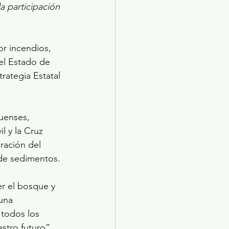
a participación 
r incendios, 
el Estado de 
rategia Estatal 
uenses, 
l y la Cruz 
ración del 
 de sedimentos.
r el bosque y 
una 
todos los 
stro futuro”, 