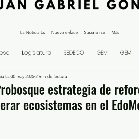
La Noticia Es
Nuevo enlace
Suscribirse
Más
eso
Legislatura
SEDECO
GEM
GEM
ia Es
statal
30 may 2025
Gubernatura Edoméx 2023
2 min de lectura
Política y
robosque estrategia de refor
erar ecosistemas en el EdoM
eguridad y Justicia
Denuncia Ciudadana
ios?
Opinión
Internacional
Deportes