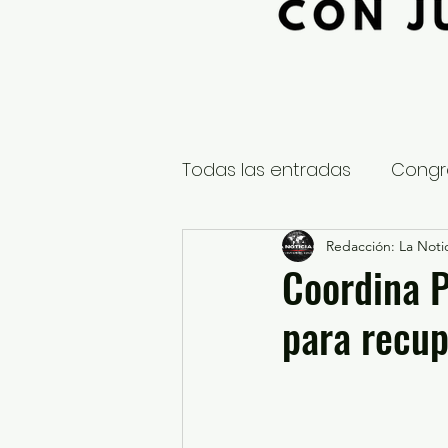
Todas las entradas
Congr
Global
Nacional
Redacción: La Notic
E
Coordina P
para recup
Educación y Cultura
S
¿Qué pasa en tus municip