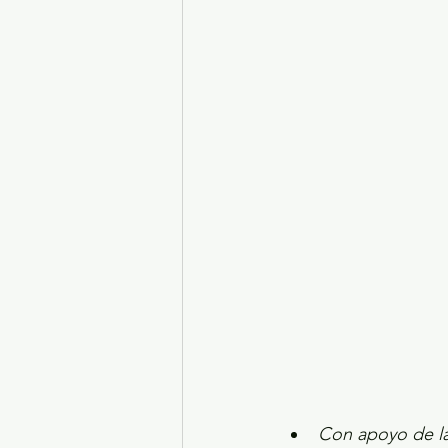
Turismo y diversión
El
Legislatura EdoMéx
Me
Con apoyo de la