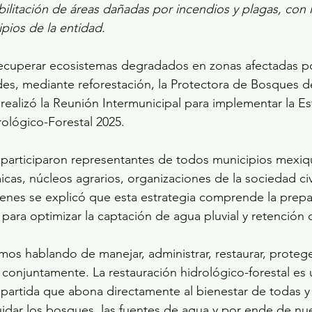
abilitación de áreas dañadas por incendios y plagas, con l
pios de la entidad.
recuperar ecosistemas degradados en zonas afectadas po
es, mediante reforestación, la Protectora de Bosques d
ealizó la Reunión Intermunicipal para implementar la Est
ológico-Forestal 2025.
l, participaron representantes de todos municipios mexiq
cas, núcleos agrarios, organizaciones de la sociedad civi
enes se explicó que esta estrategia comprende la prepa
 para optimizar la captación de agua pluvial y retención
os hablando de manejar, administrar, restaurar, protege
s conjuntamente. La restauración hidrológico-forestal es 
artida que abona directamente al bienestar de todas y 
dar los bosques, las fuentes de agua y por ende de nue