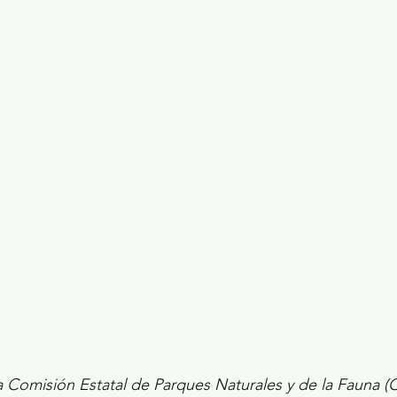
ecciones presidenciales 2024
ELECCIONES EDOME
dio Ambiente
INVESTIGACIÓN ESPECIAL
 Comisión Estatal de Parques Naturales y de la Fauna (