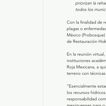
priorizan la reh
todos los munici
Con la finalidad de 
plagas o enfermedad
México (Probosque) r
de Restauración Hidr
En la reunión virtua
instituciones académi
Roja Mexicana, a qui
terreno con técnicas
“Esencialmente estam
los recursos hídrico
responsabilidad comp
mexiquenses para cui