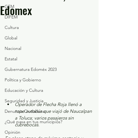
Edomex
GEM
DIFEM
Cultura
Global
Nacional
Estatal
Gubernatura Edoméx 2023
Política y Gobierno
Educación y Cultura
Seguridad y Justicia
Operador de Flecha Roja llenó a 
tope autobús que viajó de Naucalpan 
Denuncia Ciudadana
a Toluca; varios pasajeros sin 
¿Qué pasa en tus municipios?
cubrebocas.
Opinión