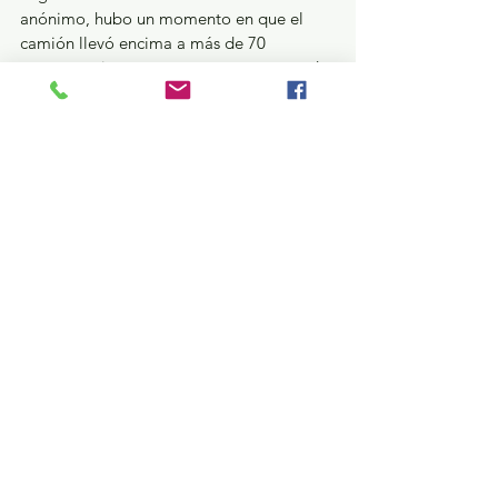
anónimo, hubo un momento en que el 
camión llevó encima a más de 70 
personas, si tomamos en cuenta que cada 
unidad tiene capacidad para 44 pasajeros 
sentados, pero en el pasillo viajaba otra 
veintena de ciudadanos “casi pegados 
unos de otros” y más de la mitad de ellos 
sin cubrebocas.
Estatal
Ver todo
Entradas recientes