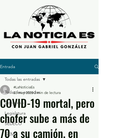
Entrada
Todas las entradas
#LaNoticiaEs
Todas las entradas
23 may 2020
2 min de lectura
COVID-19 mortal, pero
Congreso
chofer sube a más de
Legislatura
SEDECO
70 a su camión, en
GEM