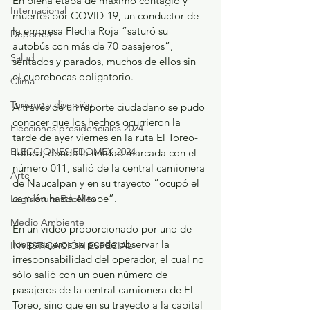
En plena etapa de máximo contagio y 
Internacional
muertes por COVID-19, un conductor de 
la empresa Flecha Roja “saturó su 
Deportes
autobús con más de 70 pasajeros”, 
Salud
sentados y parados, muchos de ellos sin 
el cubrebocas obligatorio.
Clima
Turismo y diversión
A través de un reporte ciudadano se pudo 
conocer que los hechos ocurrieron la 
Elecciones presidenciales 2024
tarde de ayer viernes en la ruta El Toreo-
ELECCIONES EDOMEX 2024
Toluca, donde la unidad marcada con el 
número 011, salió de la central camionera 
Arte
de Naucalpan y en su trayecto “ocupó el 
camión hasta el tope”. 
Legislatura EdoMéx
Medio Ambiente
En un video proporcionado por uno de 
los pasajeros se puede observar la 
INVESTIGACIÓN ESPECIAL
irresponsabilidad del operador, el cual no 
sólo salió con un buen número de 
pasajeros de la central camionera de El 
Toreo, sino que en su trayecto a la capital 