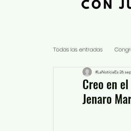
Todas las entradas
Congr
Global
Nacional
#LaNoticiaEs
26 sep
E
Creo en el
Jenaro Ma
Educación y Cultura
S
¿Qué pasa en tus municip