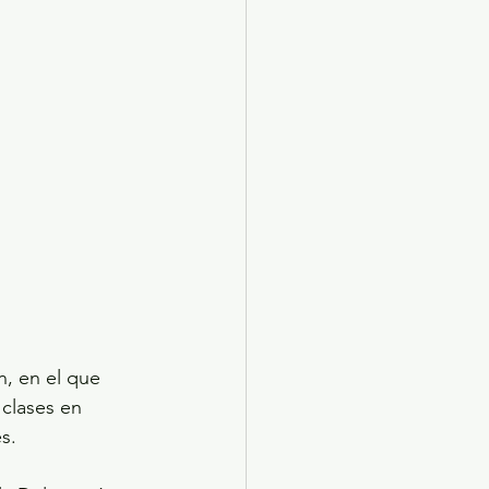
n, en el que 
clases en 
s.