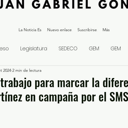
La Noticia Es
Nuevo enlace
Suscribirse
Más
eso
Legislatura
SEDECO
GEM
GEM
t 2024
statal
2 min de lectura
Gubernatura Edoméx 2023
Política y
 trabajo para marcar la difer
rtínez en campaña por el SM
eguridad y Justicia
Denuncia Ciudadana
ios?
Opinión
Internacional
Deportes