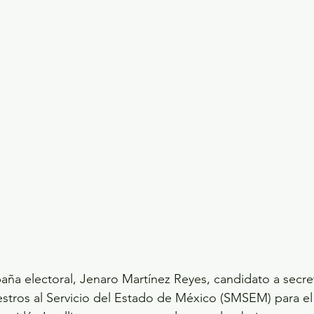
ecciones presidenciales 2024
ELECCIONES EDOME
dio Ambiente
INVESTIGACIÓN ESPECIAL
aña electoral, Jenaro Martínez Reyes, candidato a secret
stros al Servicio del Estado de México (SMSEM) para el