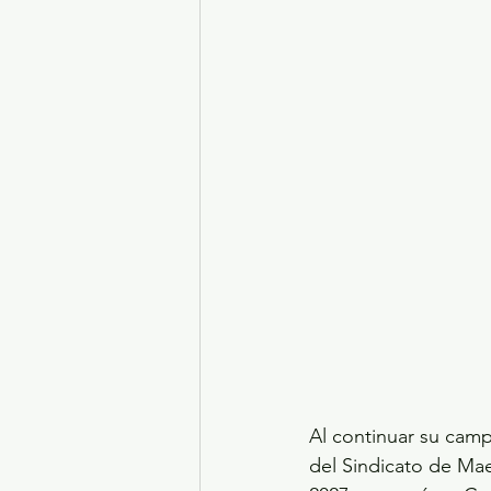
Turismo y diversión
El
Legislatura EdoMéx
Me
Al continuar su camp
del Sindicato de Mae