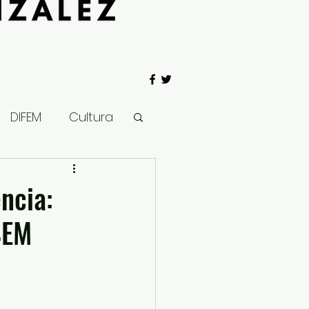
DIFEM
Cultura
 Gobierno
encia:
SEM
Salud
Clima