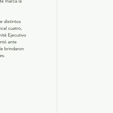
te marca la 
 distintos 
cal cuatro, 
ité Ejecutivo 
ntó ante 
le brindaron 
es.