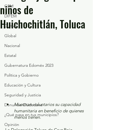
niños de
GEM
DIFEM
Huichochitlán, Toluca
Cultura
Global
Nacional
Estatal
Gubernatura Edoméx 2023
Política y Gobierno
Educación y Cultura
Seguridad y Justicia
Muestran voluntarios su capacidad 
Denuncia Ciudadana
humanitaria en beneficio de quienes 
¿Qué pasa en tus municipios?
menos tienen.
Opinión
La Delegación Toluca de Cruz Roja 