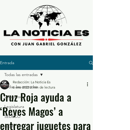
Entrada
Todas las entradas
Redacción: La Noticia Es
Todas las entradas
6 ene 2022
2 min de lectura
Cruz Roja ayuda a
Congreso
‘Reyes Magos’ a
Legislatura
SEDECO
entregar juguetes para
GEM