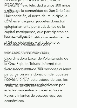
Internacional
Mexicana llevó felicidad a unos 300 niños 
y niñas de la comunidad de San Cristóbal 
Deportes
Huichochitlán, al norte del municipio, a 
Salud
quienes entregaron juguetes donados 
voluntariamente por ciudadanos de la 
Clima
capital mexiquense, que participaron en 
Turismo y diversión
la colecta que la institución realizó entre 
el 24 de diciembre y el 5 de enero.
Elecciones presidenciales 2024
Mariana Polanco Castañeda, 
ELECCIONES EDOMEX 2024
Coordinadora Local de Voluntariado de 
Arte
la Cruz Roja en Toluca, informó que 
fueron poco más de 300 personas quienes 
Legislatura EdoMéx
participaron en la donación de juguetes 
Medio Ambiente
nuevos o en perfecto estado de uso, los 
cuales se sanitizaron y clasificaron por 
INVESTIGACIÓN ESPECIAL
edades para entregarlos este Dia de 
Reyes a infantes de escasos recursos 
económicos.