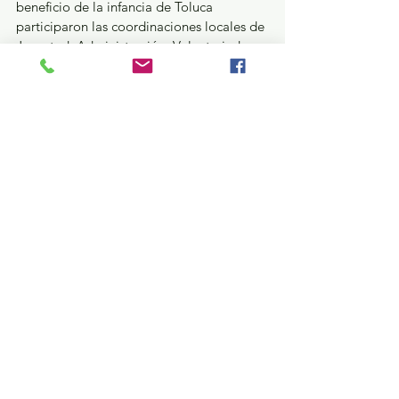
beneficio de la infancia de Toluca 
participaron las coordinaciones locales de 
Juventud, Administración, Voluntariado y 
Veteranos.
¿Qué pasa en tus municipios?
Estatal
Ver todo
Entradas recientes