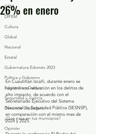
26% en enero
GEM
DIFEM
Cultura
Global
Nacional
Estatal
Gubernatura Edoméx 2023
Política y Gobierno
En Cuautitlán Izcalli, durante enero se 
Educación y Cultura
registró una reducción en los delitos de 
alto impacto, de acuerdo con el 
Seguridad y Justicia
Secretariado Ejecutivo del Sistema 
Nacional de Seguridad Pública (SESNSP), 
Denuncia Ciudadana
en comparación con el mismo mes de 
¿Qué pasa en tus municipios?
2024 y 2025.
Opinión
Durante la conferencia El Poder del 