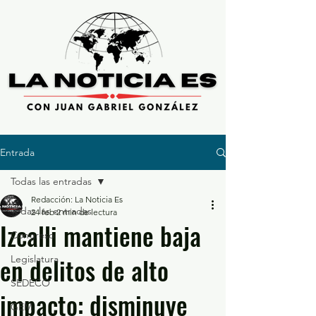
Entrada
Todas las entradas
Redacción: La Noticia Es
Todas las entradas
24 feb
2 min de lectura
Izcalli mantiene baja
Congreso
en delitos de alto
Legislatura
SEDECO
impacto: disminuye
GEM