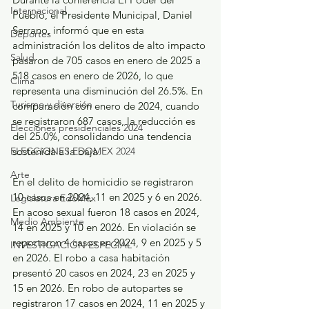
Internacional
Pueblo, el Presidente Municipal, Daniel 
Serrano, informó que en esta 
Deportes
administración los delitos de alto impacto 
Salud
pasaron de 705 casos en enero de 2025 a 
518 casos en enero de 2026, lo que 
Clima
representa una disminución del 26.5%. En 
Turismo y diversión
comparación con enero de 2024, cuando 
se registraron 687 casos, la reducción es 
Elecciones presidenciales 2024
del 25.0%, consolidando una tendencia 
ELECCIONES EDOMEX 2024
sostenida a la baja.
Arte
En el delito de homicidio se registraron 
10 casos en 2024, 11 en 2025 y 6 en 2026. 
Legislatura EdoMéx
En acoso sexual fueron 18 casos en 2024, 
Medio Ambiente
14 en 2025 y 10 en 2026. En violación se 
reportaron 4 casos en 2024, 9 en 2025 y 5 
INVESTIGACIÓN ESPECIAL
en 2026. El robo a casa habitación 
presentó 20 casos en 2024, 23 en 2025 y 
15 en 2026. En robo de autopartes se 
registraron 17 casos en 2024, 11 en 2025 y 