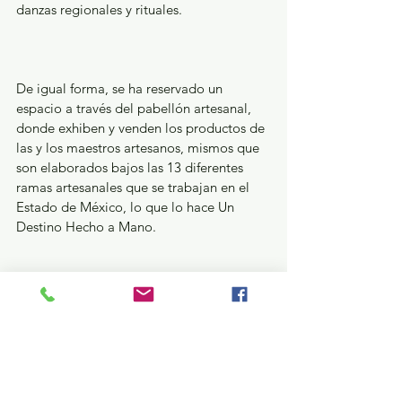
danzas regionales y rituales.
De igual forma, se ha reservado un 
espacio a través del pabellón artesanal, 
donde exhiben y venden los productos de 
las y los maestros artesanos, mismos que 
son elaborados bajos las 13 diferentes 
ramas artesanales que se trabajan en el 
Estado de México, lo que lo hace Un 
Destino Hecho a Mano.
En este primero año del Festival Cultural 
TransformARTE han sido invitados los 
municipios de Metepec, Jocotitlán, 
Temoaya, Almoloya de Juárez, 
Temascalcingo, Cuautitlán Izcalli, 