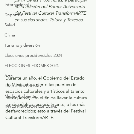
Internacional
en la edición del Primer Aniversario 
del Festival Cultural TransformARTE 
Deportes
en sus dos sedes: Toluca y Texcoco.
Salud
Clima
Turismo y diversión
Elecciones presidenciales 2024
ELECCIONES EDOMEX 2024
Arte
Durante un año, el Gobierno del Estado 
de México ha abierto las puertas de 
Legislatura EdoMéx
espacios culturales y artísticos al talento 
Medio Ambiente
mexiquense, con el fin de llevar la cultura 
a más público, especialmente, a los más 
INVESTIGACIÓN ESPECIAL
desfavorecidos; esto a través del Festival 
Cultural TransformARTE.