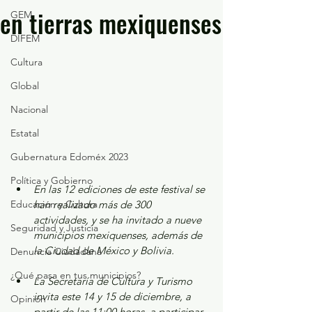
en tierras mexiquenses
GEM
DIFEM
Cultura
Global
Nacional
Estatal
Gubernatura Edoméx 2023
Política y Gobierno
En las 12 ediciones de este festival se 
Educación y Cultura
han realizado más de 300 
actividades, y se ha invitado a nueve 
Seguridad y Justicia
municipios mexiquenses, además de 
la Ciudad de México y Bolivia.
Denuncia Ciudadana
¿Qué pasa en tus municipios?
La Secretaría de Cultura y Turismo 
invita este 14 y 15 de diciembre, a 
Opinión
partir de las 11:00 horas, a participar 