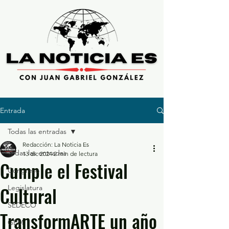
Entrada
Todas las entradas
Redacción: La Noticia Es
Todas las entradas
13 dic 2024
2 min de lectura
Cumple el Festival
Congreso
Cultural
Legislatura
SEDECO
TransformARTE un año
GEM