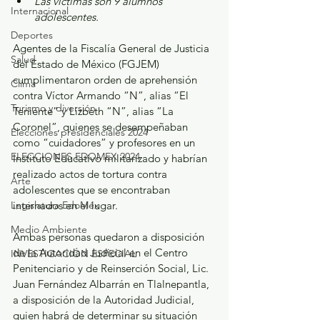
Las víctimas son 9 alumnos 
Internacional
adolescentes.
Deportes
Agentes de la Fiscalía General de Justicia 
Salud
del Estado de México (FGJEM) 
cumplimentaron orden de aprehensión 
Clima
contra Víctor Armando “N”, alias “El 
Turismo y diversión
Teniente” y Lizbeth “N”, alias “La 
Coronel”, quienes se desempeñaban 
Elecciones presidenciales 2024
como “cuidadores” y profesores en un 
ELECCIONES EDOMEX 2024
Instituto Educativo militarizado y habrían 
realizado actos de tortura contra 
Arte
adolescentes que se encontraban 
internados en el lugar.
Legislatura EdoMéx
Medio Ambiente
Ambas personas quedaron a disposición 
de la Autoridad Judicial en el Centro 
INVESTIGACIÓN ESPECIAL
Penitenciario y de Reinserción Social, Lic. 
Juan Fernández Albarrán en Tlalnepantla, 
a disposición de la Autoridad Judicial, 
quien habrá de determinar su situación 