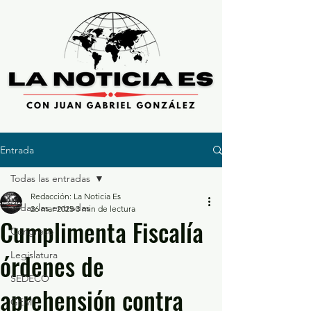
Entrada
Todas las entradas
Redacción: La Noticia Es
Todas las entradas
26 mar 2025
3 min de lectura
Cumplimenta Fiscalía
Congreso
órdenes de
Legislatura
SEDECO
aprehensión contra
GEM