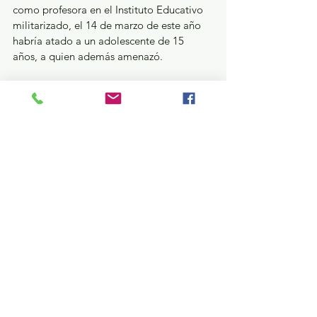
como profesora en el Instituto Educativo 
militarizado, el 14 de marzo de este año 
habría atado a un adolescente de 15 
años, a quien además amenazó. 
Las víctimas fueron rescatadas hace unos 
días mediante movilización por parte de 
la Dirección de Seguridad Pública y 
Tránsito Municipal de Nicolás Romero, 
quienes recibieron un reporte que al 
interior de un instituto educativo, al 
parecer eran cometidos delitos.  Una vez 
que esta Institución tomó conocimiento 
de los hechos, fueron llevados a cabo 
actos de investigación de gabinete y 
campo y solicitadas órdenes de 
aprehensión contra los dos probables 
implicados, sin embargo, deben ser 
considerados inocentes hasta que sea 
dictada una sentencia condenatoria en su 