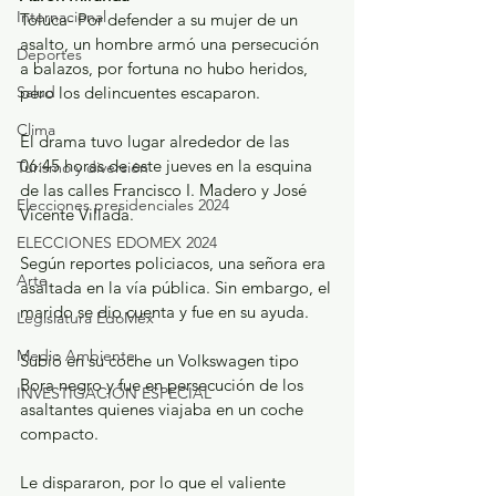
Internacional
Toluca- Por defender a su mujer de un 
asalto, un hombre armó una persecución 
Deportes
a balazos, por fortuna no hubo heridos, 
Salud
pero los delincuentes escaparon.
Clima
El drama tuvo lugar alrededor de las 
06:45 horas de este jueves en la esquina 
Turismo y diversión
de las calles Francisco I. Madero y José 
Elecciones presidenciales 2024
Vicente Villada.
ELECCIONES EDOMEX 2024
Según reportes policiacos, una señora era 
Arte
asaltada en la vía pública. Sin embargo, el
marido se dio cuenta y fue en su ayuda.
Legislatura EdoMéx
Medio Ambiente
Subió en su coche un Volkswagen tipo 
Bora negro y fue en persecución de los 
INVESTIGACIÓN ESPECIAL
asaltantes quienes viajaba en un coche 
compacto.
Le dispararon, por lo que el valiente 