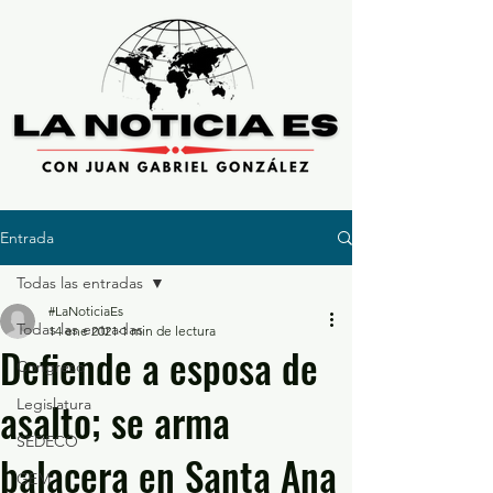
Entrada
Todas las entradas
#LaNoticiaEs
Todas las entradas
14 ene 2021
1 min de lectura
Defiende a esposa de
Congreso
asalto; se arma
Legislatura
SEDECO
balacera en Santa Ana
GEM