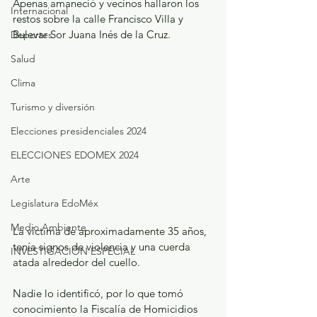
Apenas amaneció y vecinos hallaron los 
Internacional
restos sobre la calle Francisco Villa y 
Bulevar Sor Juana Inés de la Cruz.
Deportes
Salud
Clima
Turismo y diversión
Elecciones presidenciales 2024
ELECCIONES EDOMEX 2024
Arte
Legislatura EdoMéx
Medio Ambiente
La víctima de aproximadamente 35 años, 
tenía signos de violencia y una cuerda 
INVESTIGACIÓN ESPECIAL
atada alrededor del cuello.
Nadie lo identificó, por lo que tomó 
conocimiento la Fiscalía de Homicidios 