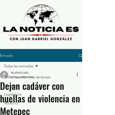
Entrada
Todas las entradas
#LaNoticiaEs
Todas las entradas
27 mar 2021
1 min de lectura
Dejan cadáver con
Congreso
huellas de violencia en
Legislatura
SEDECO
Metepec
GEM