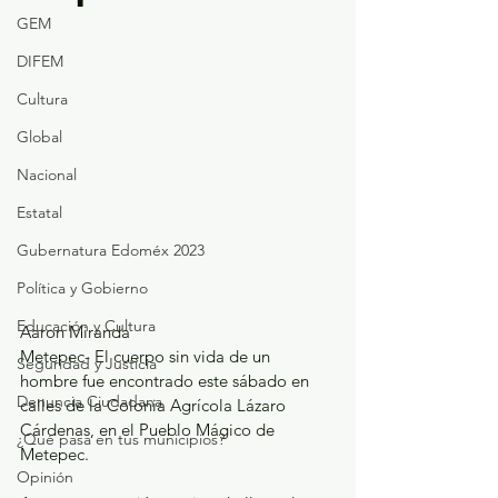
GEM
DIFEM
Cultura
Global
Nacional
Estatal
Gubernatura Edoméx 2023
Política y Gobierno
Educación y Cultura
Aaron Miranda
Metepec- El cuerpo sin vida de un 
Seguridad y Justicia
hombre fue encontrado este sábado en 
Denuncia Ciudadana
calles de la Colonia Agrícola Lázaro 
Cárdenas, en el Pueblo Mágico de 
¿Qué pasa en tus municipios?
Metepec.
Opinión